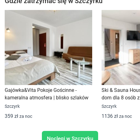
Gdzie zatrzymać się w Szczyrku
Gajówka&Vita Pokoje Gościnne -
Ski & Sauna Hous
kameralna atmosfera | blisko szlaków
dom dla 8 osób z
Szczyrk
Szczyrk
359 zł
1136 zł
za noc
za noc
Noclegi w Szczyrku