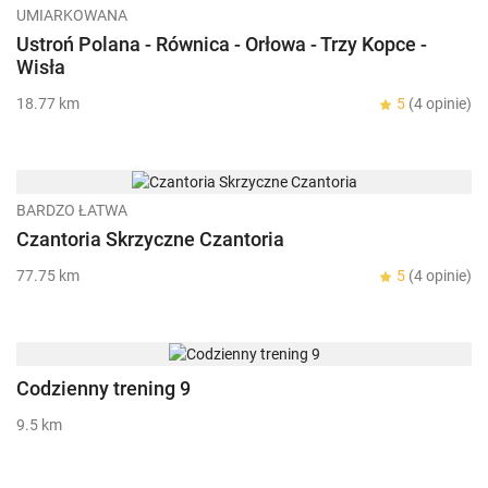
UMIARKOWANA
Ustroń Polana - Równica - Orłowa - Trzy Kopce -
Wisła
18.77 km
5
(4 opinie)
BARDZO ŁATWA
Czantoria Skrzyczne Czantoria
77.75 km
5
(4 opinie)
Codzienny trening 9
9.5 km