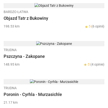
BARDZO ŁATWA
Objazd Tatr z Bukowiny
198.53 km
5
(6 opinii)
TRUDNA
Pszczyna - Zakopane
148.95 km
5
(4 opinie)
TRUDNA
Poronin - Cyrhla - Murzasichle
21.17 km