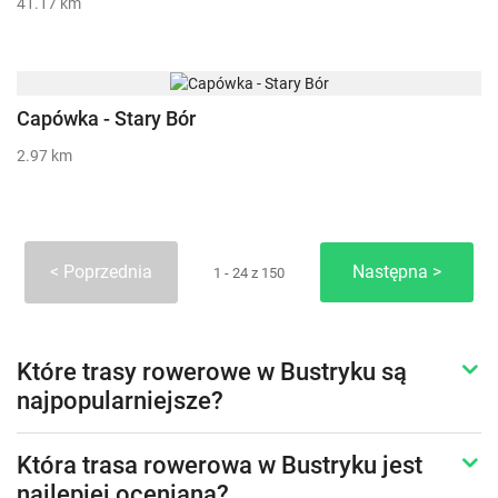
41.17 km
Capówka - Stary Bór
2.97 km
Poprzednia
Następna
1 - 24 z 150
Które trasy rowerowe w Bustryku są
najpopularniejsze?
Która trasa rowerowa w Bustryku jest
najlepiej oceniana?