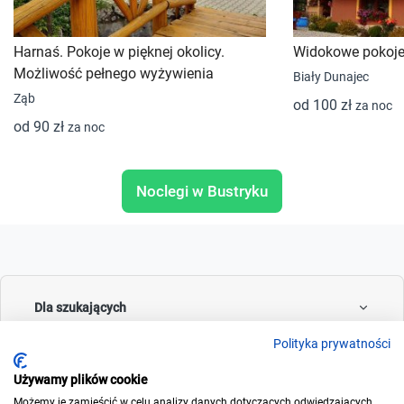
Harnaś. Pokoje w pięknej okolicy.
Widokowe pokoje 
Możliwość pełnego wyżywienia
Biały Dunajec
Ząb
od 100 zł
za noc
od 90 zł
za noc
Noclegi w Bustryku
Dla szukających
Polityka prywatności
Używamy plików cookie
Dla wynajmujących
Możemy je zamieścić w celu analizy danych dotyczących odwiedzających,