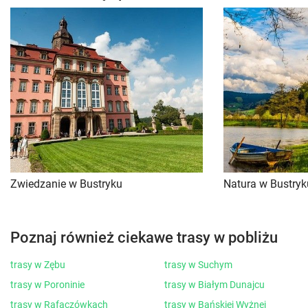
Zwiedzanie w Bustryku
Natura w Bustryk
Poznaj również ciekawe trasy w pobliżu
trasy w Zębu
trasy w Suchym
trasy w Poroninie
trasy w Białym Dunajcu
trasy w Rafaczówkach
trasy w Bańskiej Wyżnej