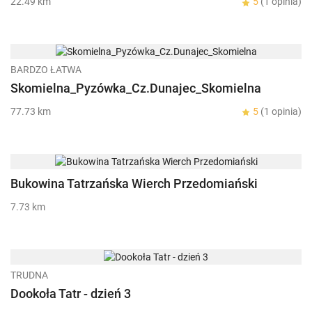
22.49 km
5
(1 opinia)
BARDZO ŁATWA
Skomielna_Pyzówka_Cz.Dunajec_Skomielna
77.73 km
5
(1 opinia)
Bukowina Tatrzańska Wierch Przedomiański
7.73 km
TRUDNA
Dookoła Tatr - dzień 3