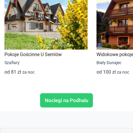
Pokoje Gościnne U Semlów
Widokowe pokoje 
Szaflary
Biały Dunajec
od 81 zł
od 100 zł
za noc
za noc
Noclegi na Podhalu