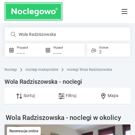
Wola Radziszowska
Przyjazd
Wyjazd
Goście
_._._
_._._
2
Noclegi
noclegi małopolskie
noclegi Wola Radziszowska
Wola Radziszowska - noclegi
Sortuj
Filtruj
Mapa
Wola Radziszowska - noclegi w okolicy
Rezerwacje online