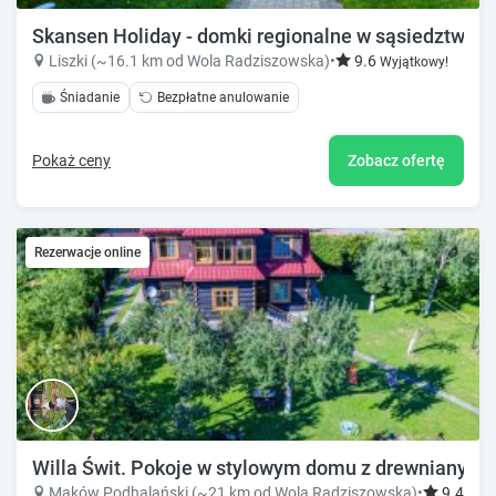
Skansen Holiday - domki regionalne w sąsiedztwie j
Liszki (~16.1 km od Wola Radziszowska)
•
9.6
Wyjątkowy!
Śniadanie
Bezpłatne anulowanie
Pokaż ceny
Zobacz ofertę
Rezerwacje online
Willa Świt. Pokoje w stylowym domu z drewnianych b
Maków Podhalański (~21 km od Wola Radziszowska)
•
9.4
Znak