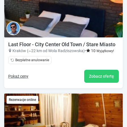
Last Floor - City Center Old Town / Stare Miasto
Kraków (~22 km od Wola Radziszowska)
•
10
Wyjątkowy!
Bezpłatne anulowanie
Pokaż ceny
Zobacz ofertę
Rezerwacje online