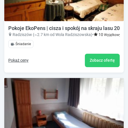
Pokoje EkoPens | cisza i spokój na skraju lasu 20 k
Radziszów (~2.7 km od Wola Radziszowska)
•
10
Wyjątkowy!
Śniadanie
Pokaż ceny
Zobacz ofertę