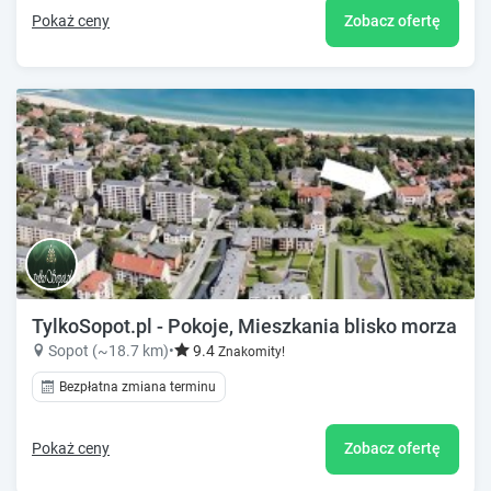
Pokaż ceny
Zobacz ofertę
TylkoSopot.pl - Pokoje, Mieszkania blisko morza
Sopot (~18.7 km)
•
9.4
Znakomity!
Bezpłatna zmiana terminu
Pokaż ceny
Zobacz ofertę