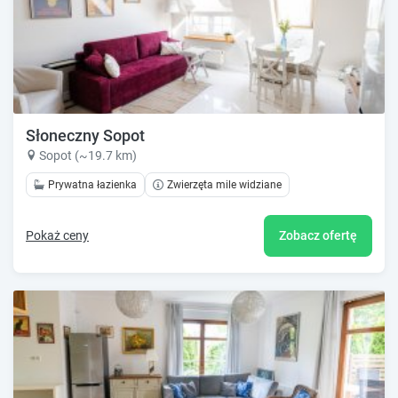
Słoneczny Sopot
Sopot (~19.7 km)
Prywatna łazienka
Zwierzęta mile widziane
Pokaż ceny
Zobacz ofertę