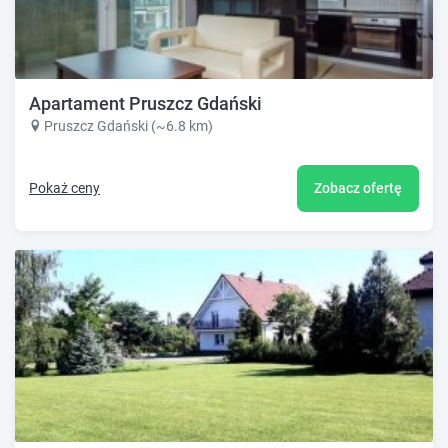
Apartament Pruszcz Gdański
Pruszcz Gdański (~6.8 km)
Pokaż ceny
Zobacz ofertę