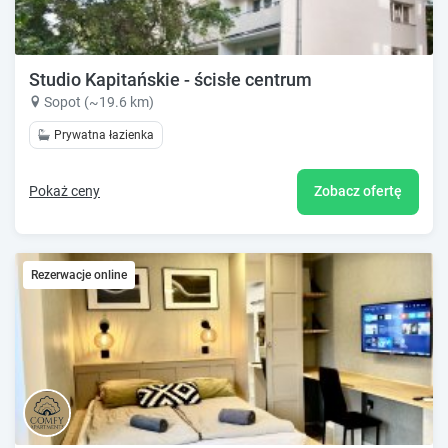
Studio Kapitańskie - ścisłe centrum
Sopot (~19.6 km)
Prywatna łazienka
Pokaż ceny
Zobacz ofertę
Rezerwacje online