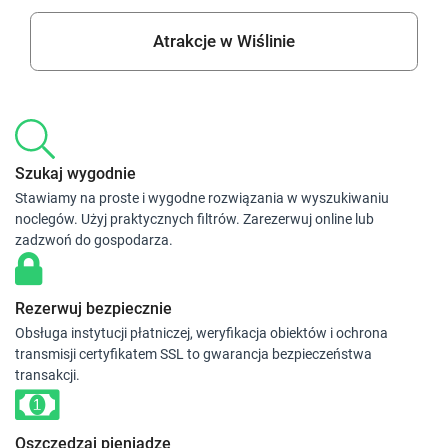
Atrakcje w Wiślinie
Szukaj wygodnie
Stawiamy na proste i wygodne rozwiązania w wyszukiwaniu
noclegów. Użyj praktycznych filtrów. Zarezerwuj online lub
zadzwoń do gospodarza.
Rezerwuj bezpiecznie
Obsługa instytucji płatniczej, weryfikacja obiektów i ochrona
transmisji certyfikatem SSL to gwarancja bezpieczeństwa
transakcji.
Oszczędzaj pieniądze