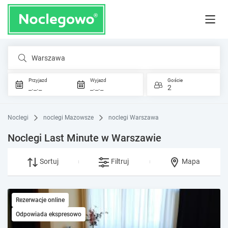
Warszawa
Przyjazd
Wyjazd
Goście
_._._
_._._
2
Noclegi
noclegi Mazowsze
noclegi Warszawa
Noclegi Last Minute w Warszawie
Sortuj
Filtruj
Mapa
Rezerwacje online
Odpowiada ekspresowo