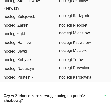
noclegi Stanisławów
noclegi Okuniew
Pierwszy
noclegi Radzymin
noclegi Sulejówek
noclegi Zakręt
noclegi Nieporęt
noclegi Michałów
noclegi Łąki
noclegi Halinów
noclegi Ksawerów
noclegi Maciołki
noclegi Siwki
noclegi Kobylak
noclegi Turów
noclegi Drewnica
noclegi Nadarzyn
noclegi Pustelnik
noclegi Karolówka
Czy w Zielonce zarezerwuję nocleg na podróż
służbową?