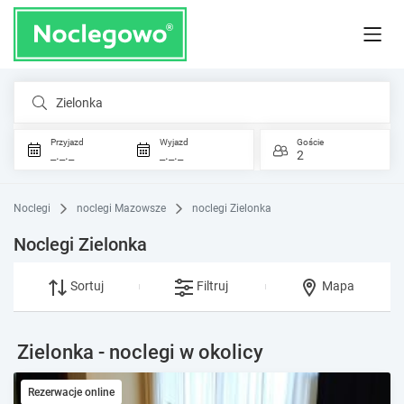
Zielonka
Przyjazd
Wyjazd
Goście
_._._
_._._
2
Noclegi
noclegi Mazowsze
noclegi Zielonka
Noclegi Zielonka
Sortuj
Filtruj
Mapa
Zielonka - noclegi w okolicy
Rezerwacje online