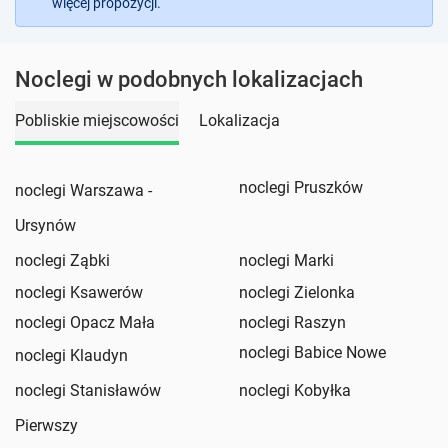
więcej propozycji.
Noclegi w podobnych lokalizacjach
Pobliskie miejscowości
Lokalizacja
noclegi Pruszków
noclegi Warszawa -
Ursynów
noclegi Ząbki
noclegi Marki
noclegi Ksawerów
noclegi Zielonka
noclegi Opacz Mała
noclegi Raszyn
noclegi Babice Nowe
noclegi Klaudyn
noclegi Stanisławów
noclegi Kobyłka
Pierwszy