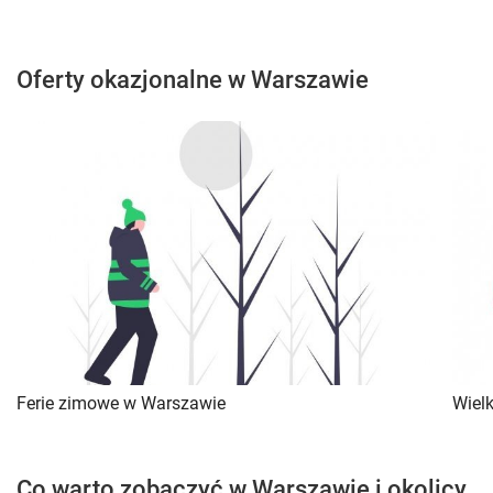
Oferty okazjonalne w Warszawie
Ferie zimowe w Warszawie
Wiel
Co warto zobaczyć w Warszawie i okolicy