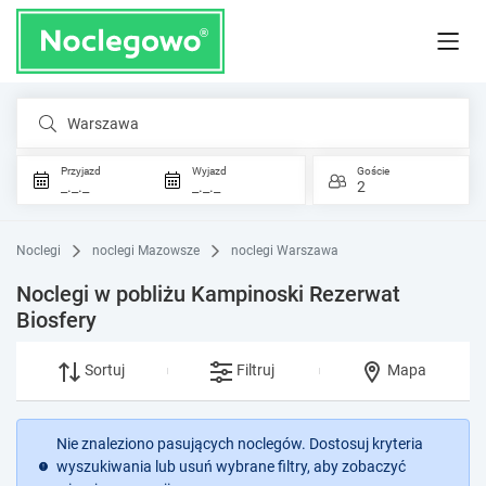
Warszawa
Przyjazd
Wyjazd
Goście
_._._
_._._
2
Noclegi
noclegi Mazowsze
noclegi Warszawa
Noclegi w pobliżu Kampinoski Rezerwat
Biosfery
Sortuj
Filtruj
Mapa
Nie znaleziono pasujących noclegów. Dostosuj kryteria
wyszukiwania lub usuń wybrane filtry, aby zobaczyć