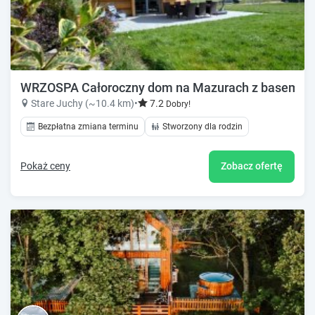
WRZOSPA Całoroczny dom na Mazurach z basem, saun
Stare Juchy (~10.4 km)
•
7.2
Dobry!
Bezpłatna zmiana terminu
Stworzony dla rodzin
Pokaż ceny
Zobacz ofertę