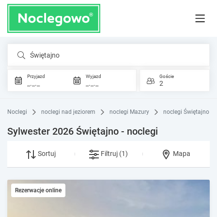
Świętajno
Przyjazd
Wyjazd
Goście
_._._
_._._
2
Noclegi
noclegi nad jeziorem
noclegi Mazury
noclegi Świętajno
Sylwester 2026 Świętajno - noclegi
Sortuj
Filtruj
(1)
Mapa
Rezerwacje online