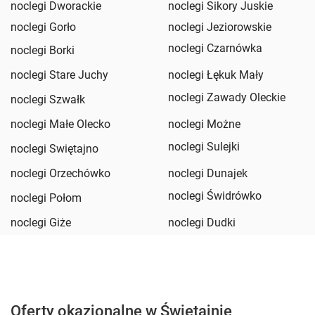
noclegi Dworackie
noclegi Sikory Juskie
noclegi Gorło
noclegi Jeziorowskie
noclegi Czarnówka
noclegi Borki
noclegi Stare Juchy
noclegi Łękuk Mały
noclegi Zawady Oleckie
noclegi Szwałk
noclegi Małe Olecko
noclegi Możne
noclegi Sulejki
noclegi Swiętajno
noclegi Orzechówko
noclegi Dunajek
noclegi Świdrówko
noclegi Połom
noclegi Giże
noclegi Dudki
Oferty okazjonalne w Świętajnie