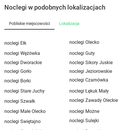
Noclegi w podobnych lokalizacjach
Pobliskie miejscowości
Lokalizacja
noclegi Olecko
noclegi Ełk
noclegi Wężówka
noclegi Guty
noclegi Dworackie
noclegi Sikory Juskie
noclegi Gorło
noclegi Jeziorowskie
noclegi Czarnówka
noclegi Borki
noclegi Stare Juchy
noclegi Łękuk Mały
noclegi Zawady Oleckie
noclegi Szwałk
noclegi Małe Olecko
noclegi Możne
noclegi Sulejki
noclegi Swiętajno