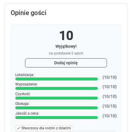
t
t
c
c
Opinie gości
u
u
t
t
s
s
10
f
f
o
o
Wyjątkowy!
r
r
na podstawie
3
opinii
c
c
h
h
Dodaj opinię
a
a
n
n
Lokalizacja:
(10/10)
g
g
Wyposażenie:
i
i
(10/10)
n
n
Czystość:
(10/10)
g
g
d
d
Obsługa:
(10/10)
a
a
Jakość a cena:
(10/10)
t
t
e
e
Stworzony dla rodzin z dziećmi
s
s