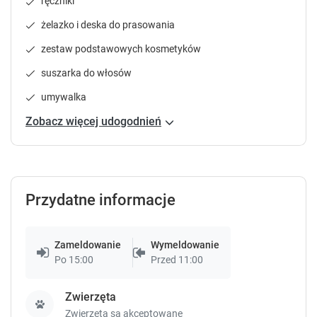
ręczniki
P
P
r
r
żelazko i deska do prasowania
e
e
zestaw podstawowych kosmetyków
s
s
s
s
suszarka do włosów
t
t
h
h
umywalka
e
e
Zobacz więcej udogodnień
q
q
u
u
e
e
s
s
t
t
Przydatne informacje
i
i
o
o
n
n
m
m
Zameldowanie
Wymeldowanie
a
a
Po 15:00
Przed 11:00
r
r
k
k
Zwierzęta
k
k
Zwierzęta są akceptowane