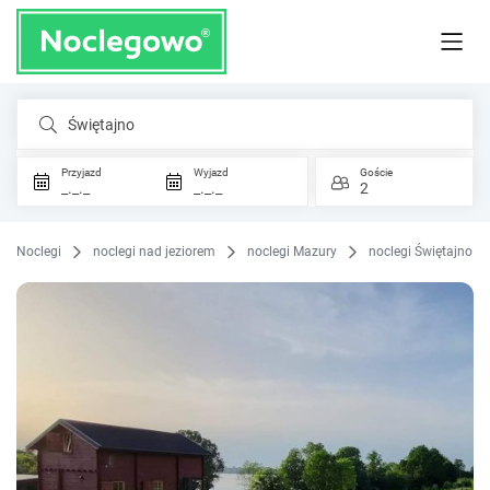
Świętajno
Przyjazd
Wyjazd
Goście
_._._
_._._
2
Noclegi
noclegi nad jeziorem
noclegi Mazury
noclegi Świętajno