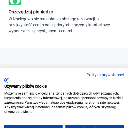
Oszczędzaj pieniądze
W Noclegowo nie ma opłat za obsługę rezerwacji, a
przejrzystość cen to nasz priorytet. Łączymy komfortowy
wypoczynek z przystępnymi cenami.
Dla szukających
Polityka prywatności
Używamy plików cookie
Możemy je zamieścić w celu analizy danych dotyczących odwiedzających,
Dla wynajmujących
ulepszenia naszej strony internetowej, pokazania spersonalizowanych treści i
zapewnienia Państwu wspaniałego doświadczenia na stronie internetowej.
Aby uzyskać więcej informacji na temat plików cookie, których używamy,
otwórz ustawienia.
O noclegowo