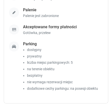
e
e
y
y
Palenie
t
t
Palenie jest zabronione
o
o
g
g
Akceptowane formy płatności
e
e
t
t
Gotówka,
przelew
t
t
h
h
Parking
e
e
dostępny
k
k
prywatny
e
e
liczba miejsc parkingowych: 5
y
y
b
b
na terenie obiektu
o
o
bezpłatny
a
a
nie wymaga rezerwacji miejsc
r
r
dodatkowe cechy parkingu: na posesji obiektu
d
d
s
s
h
h
o
o
r
r