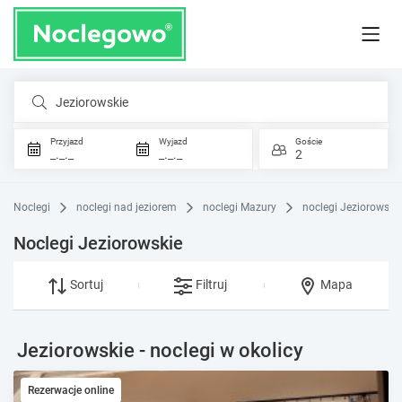
Jeziorowskie
Przyjazd
Wyjazd
Goście
_._._
_._._
2
Noclegi
noclegi nad jeziorem
noclegi Mazury
noclegi Jeziorowski
Noclegi Jeziorowskie
Sortuj
Filtruj
Mapa
Jeziorowskie - noclegi w okolicy
Rezerwacje online