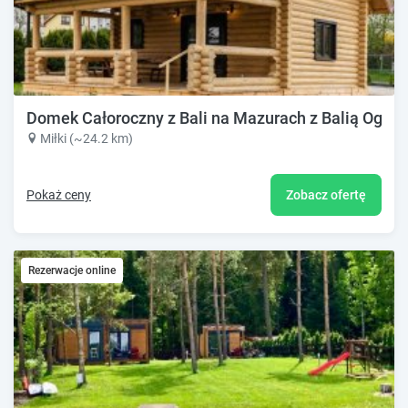
Domek Całoroczny z Bali na Mazurach z Balią Ogro
Miłki (~24.2 km)
Pokaż ceny
Zobacz ofertę
Rezerwacje online