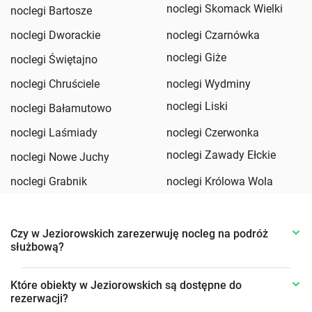
noclegi Skomack Wielki
noclegi Bartosze
noclegi Dworackie
noclegi Czarnówka
noclegi Giże
noclegi Świętajno
noclegi Chruściele
noclegi Wydminy
noclegi Liski
noclegi Bałamutowo
noclegi Laśmiady
noclegi Czerwonka
noclegi Zawady Ełckie
noclegi Nowe Juchy
noclegi Grabnik
noclegi Królowa Wola
Czy w Jeziorowskich zarezerwuję nocleg na podróż
służbową?
Które obiekty w Jeziorowskich są dostępne do
rezerwacji?