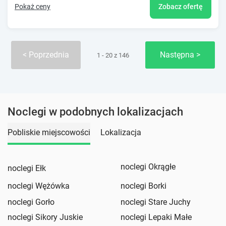
Pokaż ceny
Zobacz ofertę
Poprzednia
Następna
1 - 20 z 146
Noclegi w podobnych lokalizacjach
Pobliskie miejscowości
Lokalizacja
noclegi Okrągłe
noclegi Ełk
noclegi Wężówka
noclegi Borki
noclegi Gorło
noclegi Stare Juchy
noclegi Sikory Juskie
noclegi Lepaki Małe