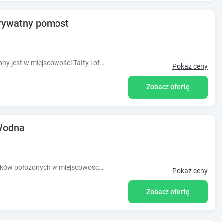
prywatny pomost
Obiekt Natalia Rest domki & camp położony jest w miejscowości Tałty i oferuje 4 domki, taras, sprzęt do grillowania,hamaki, leżaki, stół do pin-ponga
Pokaż ceny
Zobacz ofertę
Wodna
Kurka Wodna to pięć klimatycznych domków położonych w miejscowości Faszcze k.Mikołajek nad pięknym Jeziorem Głębokim.
Pokaż ceny
Zobacz ofertę