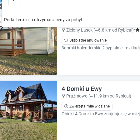
o
o
w
w
k
k
Podaj termin, a otrzymasz ceny za pobyt.
3Domeki / bungalow nad je
ine
e
e
y
y
Zielony Lasek (~6.8 km od Rybical)
•
t
t
Bezpłatne anulowanie
o
o
i
i
n
n
t
t
e
e
r
r
a
a
4 Domki u Ewy
c
c
t
t
Prażmowo (~11.9 km od Rybical)
w
w
Zwierzęta mile widziane
i
i
t
t
h
h
t
t
h
h