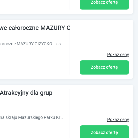
Zobacz ofertę
e całoroczne MAZURY GIŻYCKO - z sauną i jacuz
Obiekt M-MAZURIA Domki letniskowe całoroczne MAZURY GIŻYCKO - z sauną i jacuzzi Fuleda znajduje się w miejscowości Fuleda i zapewnia saunę, wann
Pokaż ceny
Zobacz ofertę
Atrakcyjny dla grup
Ośrodek Wczasowy Piecki położony jest na skraju Mazurskiego Parku Krajobrazowego oraz Puszczy Piskiej, w pobliżu trasy Mrągowo - Piecki - Mikołajki. B
Pokaż ceny
Zobacz ofertę