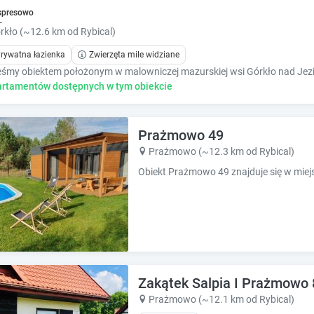
e
e
ga
spresowo
.
.
rkło (~12.6 km od Rybical)
P
P
rywatna łazienka
Zwierzęta mile widziane
r
r
e
e
s
s
rtamentów dostępnych w tym obiekcie
s
s
t
t
h
h
Prażmowo 49
e
e
Prażmowo (~12.3 km od Rybical)
q
q
u
u
e
e
s
s
t
t
i
i
o
o
n
n
m
m
Zakątek Salpia I Prażmowo 
a
a
Prażmowo (~12.1 km od Rybical)
r
r