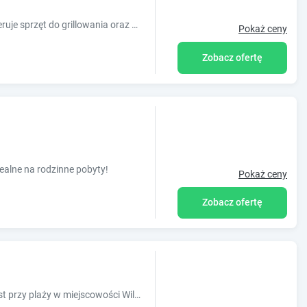
Obiekt Zakątek Salpia I Prażmowo 86 oferuje sprzęt do grillowania oraz widok na ogród. Usytuowany jest on w miejscowości Prażmowo. Odległość
Pokaż ceny
Zobacz ofertę
alne na rodzinne pobyty!
Pokaż ceny
Zobacz ofertę
Obiekt Apartament Portowy położony jest przy plaży w miejscowości Wilkasy. Odległość ważnych miejsc od obiektu: Twierdza Boyen ? 4,1 km, Wio