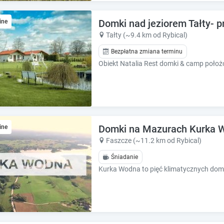
e
e
c
c
Domki nad jeziorem Tałty- 
a
ine
a
l
l
Tałty (~9.4 km od Rybical)
e
e
Bezpłatna zmiana terminu
n
n
d
d
a
a
r
r
a
a
n
n
d
d
s
Domki na Mazurach Kurka 
s
ine
e
e
Faszcze (~11.2 km od Rybical)
l
l
Śniadanie
e
e
c
c
t
t
a
a
d
d
a
a
t
t