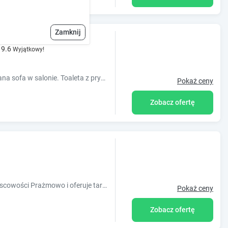
Zamknij
ziorem
9.6
Wyjątkowy!
3domki holenderskie 2 sypialnie irozkladana sofa w salonie. Toaleta z prysznicem i umywalka. Kuchnia gazowa z piekarnikiem i grilem drewniany taras
Pokaż ceny
Zobacz ofertę
Obiekt 4 Domki u Ewy znajduje się w miejscowości Prażmowo i oferuje taras oraz sprzęt do grillowania. Odległość ważnych miejsc od obiektu: Wio
Pokaż ceny
Zobacz ofertę