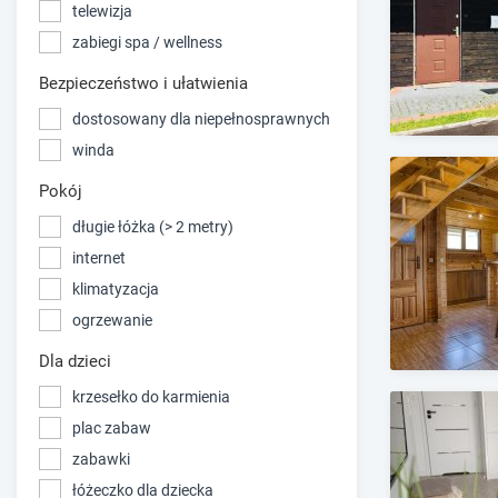
telewizja
zabiegi spa / wellness
Bezpieczeństwo i ułatwienia
dostosowany dla niepełnosprawnych
winda
Pokój
długie łóżka (> 2 metry)
internet
klimatyzacja
ogrzewanie
Dla dzieci
krzesełko do karmienia
plac zabaw
zabawki
łóżeczko dla dziecka