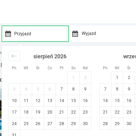
P
P
r
r
egi nad jeziorem
noclegi Jezioro Tałty
noclegi Rybical
sierpień 2026
wrze
e
e
s
s
 Ferie w Rybicalu
Pn
Wt
Śr
Cz
Pt
So
Nd
Pn
Wt
Śr
s
s
t
t
1
2
1
2
noclegi w okolicy
h
h
e
e
3
4
5
6
7
8
9
7
8
9
Apartamenty, domki w cichy
d
d
10
11
12
13
14
15
o
16
14
15
16
o
Mikołajki (~7.7 km od Rybical)
w
w
Prywatna łazienka
Zwierzęta mile w
17
18
19
20
21
22
23
21
22
23
n
n
a
a
24
25
26
27
28
29
30
28
29
30
r
r
r
r
31