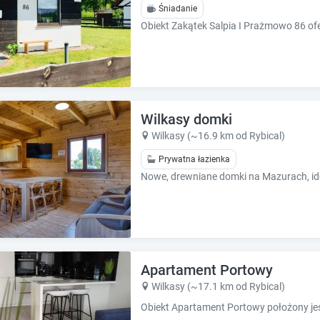
k
k
Śniadanie
k
k
e
e
y
y
t
t
o
o
g
g
e
e
Wilkasy domki
t
t
Wilkasy (~16.9 km od Rybical)
t
t
h
h
Prywatna łazienka
e
e
Nowe, drewniane domki na Mazurach, ide
k
k
e
e
y
y
b
b
o
o
a
a
Apartament Portowy
r
r
Wilkasy (~17.1 km od Rybical)
d
d
s
s