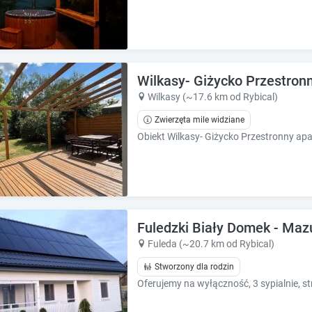
e
e
s
s
.
.
Wilkasy- Giżycko Przestronn
Wilkasy (~17.6 km od Rybical)
Zwierzęta mile widziane
Fuledzki Biały Domek - Mazu
Fuleda (~20.7 km od Rybical)
Stworzony dla rodzin