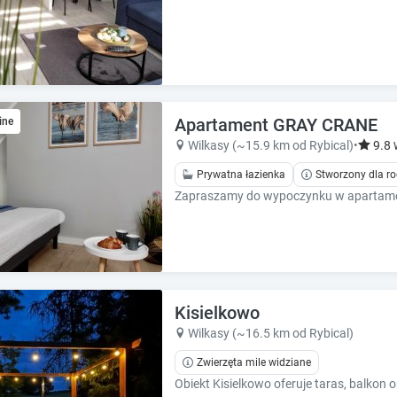
h
h
o
o
r
r
t
t
c
c
u
u
t
t
Apartament GRAY CRANE
ine
s
s
Wilkasy (~15.9 km od Rybical)
•
9.8
f
f
o
o
Prywatna łazienka
Stworzony dla ro
r
r
c
c
h
h
a
a
n
n
g
g
i
i
Kisielkowo
n
n
Wilkasy (~16.5 km od Rybical)
g
g
d
d
Zwierzęta mile widziane
a
a
t
t