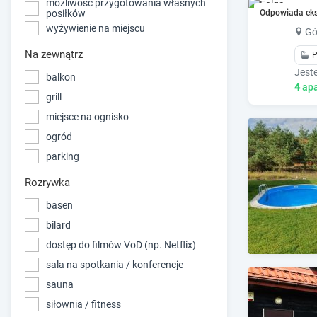
możliwość przygotowania własnych
Fol
Odpowiada ek
posiłków
wyżywienie na miejscu
Gó
Na zewnątrz
P
balkon
4
apa
grill
miejsce na ognisko
ogród
parking
Rozrywka
basen
bilard
dostęp do filmów VoD (np. Netflix)
sala na spotkania / konferencje
sauna
siłownia / fitness