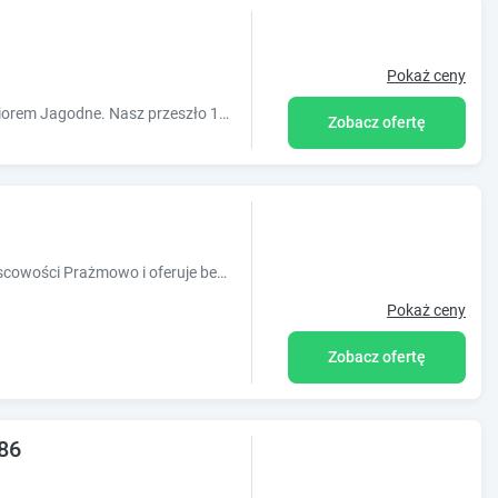
Pokaż ceny
Jesteśmy obiektem położonym w malowniczej mazurskiej wsi Górkło nad Jeziorem Jagodne. Nasz przeszło 100-letni dom otwiera dla Was swoje drzwi.
Zobacz ofertę
Obiekt Prażmowo 49 znajduje się w miejscowości Prażmowo i oferuje bezpłatne Wi-Fi, bezpłatny prywatny parking oraz widok na basen. Odległość
Pokaż ceny
Zobacz ofertę
86