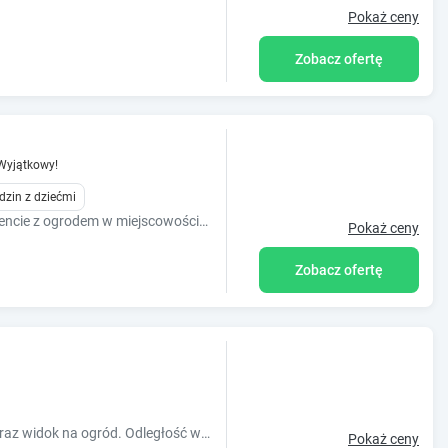
Pokaż ceny
Zobacz ofertę
Wyjątkowy!
dzin z dziećmi
Zapraszamy do wypoczynku w apartamencie z ogrodem w miejscowości Wilkasy. Znajduje się w domu jednorodzinnym ,posiada niezależne wejście oraz ogród.
Pokaż ceny
Zobacz ofertę
Obiekt Kisielkowo oferuje taras, balkon oraz widok na ogród. Odległość ważnych miejsc od obiektu: Twierdza Boyen ? około 5,5 km. Obiekt zapewn
Pokaż ceny