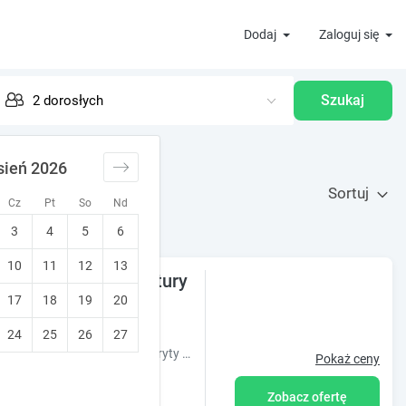
Dodaj
Zaloguj się
Szukaj
sień 2026
Sortuj
Cz
Pt
So
Nd
3
4
5
6
10
11
12
13
m miejscu blisko natury
17
18
19
20
idziane
24
25
26
27
Obiekt Koniec Świata - Nowa Stodoła Mikolajki oferuje sezonowy odkryty basen oraz widok na ogród. Usytuowany jest on w miejscowości Stare Sady.
Pokaż ceny
Zobacz ofertę