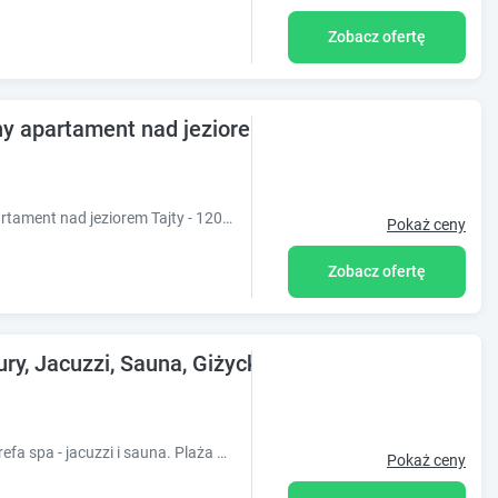
Zobacz ofertę
y apartament nad jeziorem Tajty - 120 m2 tylko dl
Obiekt Wilkasy- Giżycko Przestronny apartament nad jeziorem Tajty - 120 m2 tylko dla Ciebie oferuje taras oraz widok na ogród. Usytuowany jest on w
Pokaż ceny
Zobacz ofertę
ry, Jacuzzi, Sauna, Giżycko
Oferujemy na wyłączność, 3 sypialnie, strefa spa - jacuzzi i sauna. Plaża 200m od domku.
Pokaż ceny