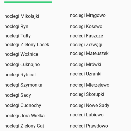
noclegi Mrągowo
noclegi Mikołajki
noclegi Ryn
noclegi Kosewo
noclegi Tałty
noclegi Faszcze
noclegi Zielony Lasek
noclegi Zełwągi
noclegi Mateuszek
noclegi Woźnice
noclegi Łuknajno
noclegi Mrówki
noclegi Użranki
noclegi Rybical
noclegi Szymonka
noclegi Mierzejewo
noclegi Skorupki
noclegi Sady
noclegi Cudnochy
noclegi Nowe Sady
noclegi Lubiewo
noclegi Jora Wielka
noclegi Zielony Gaj
noclegi Prawdowo