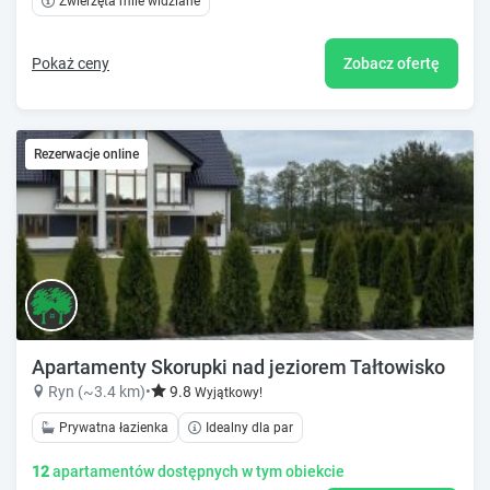
Zwierzęta mile widziane
Pokaż ceny
Zobacz ofertę
Rezerwacje online
Apartamenty Skorupki nad jeziorem Tałtowisko
Ryn (~3.4 km)
•
9.8
Wyjątkowy!
Prywatna łazienka
Idealny dla par
12
apartamentów dostępnych w tym obiekcie