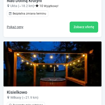
Nad Doliną Krutyni
Ukta (~18.2 km)
•
10
Wyjątkowy!
Bezpłatna zmiana terminu
Pokaż ceny
Zobacz ofertę
Kisielkowo
Wilkasy (~21.9 km)