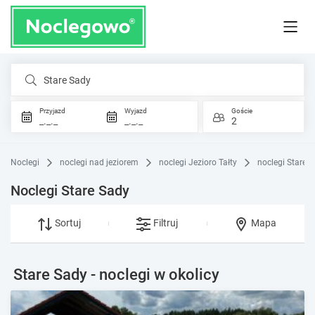
Stare Sady
Przyjazd
Wyjazd
Goście
_._._
_._._
2
Noclegi
noclegi nad jeziorem
noclegi Jezioro Tałty
noclegi Stare 
Noclegi Stare Sady
Sortuj
Filtruj
Mapa
Stare Sady - noclegi w okolicy