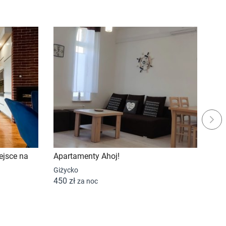
Next
ejsce na
Apartamenty Ahoj!
Giż
Giżycko
Giż
450 zł
250
za noc