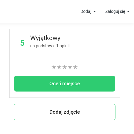
Dodaj
Zaloguj się
Wyjątkowy
5
t
na podstawie
1
opinii
★
★
★
★
★
Oceń miejsce
Dodaj zdjęcie