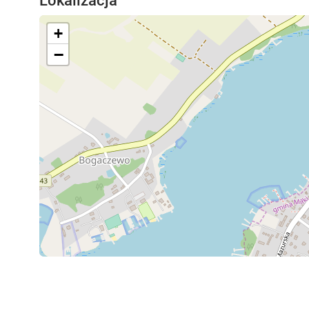
Lokalizacja
+
−