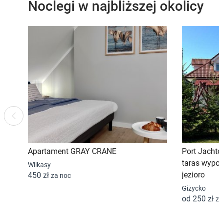
Noclegi w najbliższej okolicy
Previous
Apartament GRAY CRANE
Port Jach
taras wyp
Wilkasy
jezioro
450 zł
za noc
Giżycko
od 250 zł
z