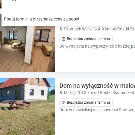
o
o
w
w
k
k
Podaj termin, a otrzymasz ceny za pobyt.
Między Jeziorami - Aparta
e
e
y
y
Skomack Wielki (~4.9 km od Rostki S
t
t
Bezpłatna zmiana terminu
o
o
i
i
n
n
t
t
e
e
r
r
a
a
Dom na wyłączność w malowni
c
c
t
t
Miłki (~10.3 km od Rostki Skomackie)
w
w
Bezpłatna zmiana terminu
i
i
t
t
h
h
t
t
h
h