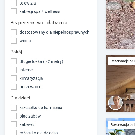
telewizja
zabiegi spa / wellness
Bezpieczeństwo i ułatwienia
dostosowany dla niepełnosprawnych
winda
Pokój
długie łóżka (> 2 metry)
Rezerwacje onl
internet
klimatyzacja
ogrzewanie
Dla dzieci
krzesełko do karmienia
plac zabaw
zabawki
Rezerwacje onl
łóżeczko dla dziecka