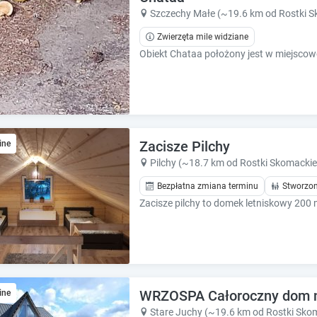
k
k
Szczechy Małe (~19.6 km od Rostki S
k
k
e
e
Zwierzęta mile widziane
y
y
t
t
o
o
g
g
e
e
t
t
t
t
Zacisze Pilchy
ine
h
h
Pilchy (~18.7 km od Rostki Skomackie
e
e
k
k
Bezpłatna zmiana terminu
Stworzon
e
e
Zacisze pilchy to domek letniskowy 200 
y
y
b
b
o
o
a
a
r
r
d
d
WRZOSPA Całoroczny dom na 
ine
s
s
Stare Juchy (~19.6 km od Rostki Sko