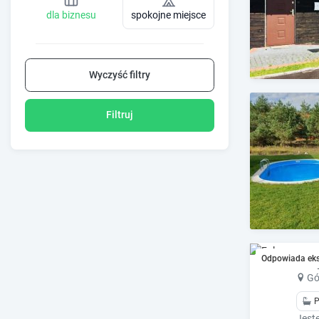
dla biznesu
spokojne miejsce
Wyczyść filtry
Filtruj
Fol
Odpowiada ek
Gó
P