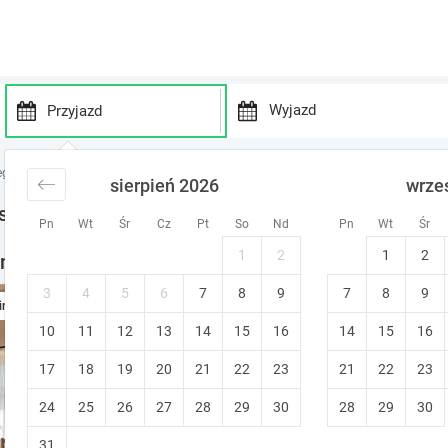
P
P
r
r
egi nad jeziorem
noclegi Mazury
noclegi Rostki Skomackie
sierpień 2026
wrze
e
e
s
s
stki Skomackie
Pn
Wt
Śr
Cz
Pt
So
Nd
Pn
Wt
Śr
s
s
t
t
1
2
1
2
mackie - noclegi w okolicy
h
h
e
e
3
4
5
6
7
8
9
7
8
9
Pokoje nad jeziorem. Czarna
ine
d
d
10
11
12
13
14
15
o
16
14
15
16
o
Żywy (~27.6 km od Rostki Skomackie
w
w
Prywatna łazienka
Idealny dla par
17
18
19
20
21
22
23
21
22
23
n
n
a
a
24
25
26
27
28
29
30
28
29
30
r
r
r
r
31