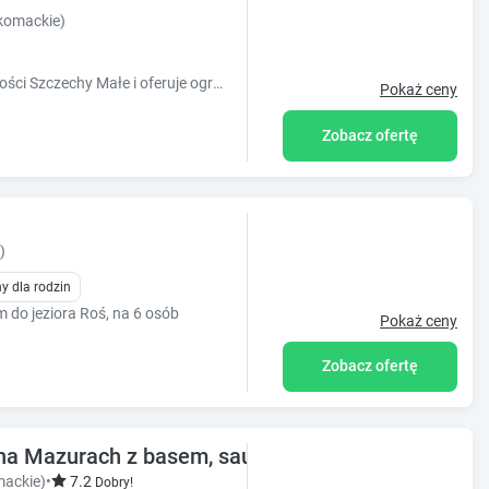
komackie)
Obiekt Chataa położony jest w miejscowości Szczechy Małe i oferuje ogród, taras oraz bezpłatne Wi-Fi. Odległość ważnych miejsc od obiektu: T
Pokaż ceny
Zobacz ofertę
)
y dla rodzin
m do jeziora Roś, na 6 osób
Pokaż ceny
Zobacz ofertę
Mazurach z basem, sauną, ruską banią i jacuzzi
mackie)
•
7.2
Dobry!