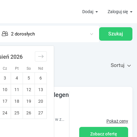
Dodaj
Zaloguj się
Szukaj
sień 2026
Sortuj
Cz
Pt
So
Nd
3
4
5
6
10
11
12
13
 Jachta - na szlaku legend...
17
18
19
20
)
•
10
Wyjątkowy!
24
25
26
27
Zapraszamy do Czarnej Jachty. Tylko u nas piękny widok na jezioro, a w zasięgu wzroku bociany, żurawie i czaple.
Pokaż ceny
Zobacz ofertę