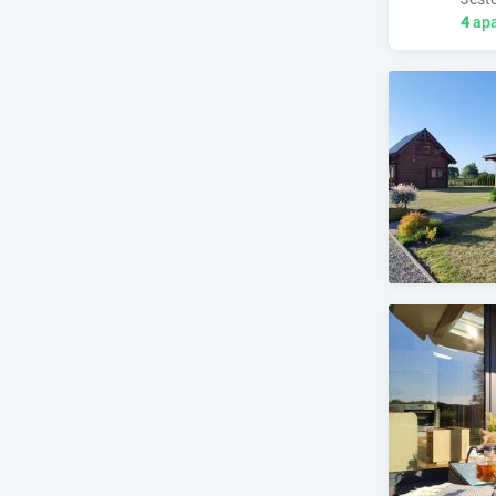
4
apa