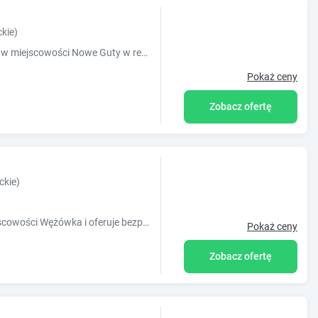
kie)
Obiekt OSADA Pod Brzozą położony jest w miejscowości Nowe Guty w regionie warmińsko-mazurskie i oferuje bezpłatne Wi-Fi, plac zabaw, ogród oraz
Pokaż ceny
Zobacz ofertę
ckie)
Obiekt Willa SPAcja położony jest w miejscowości Wężówka i oferuje bezpłatne rowery, centrum fitness oraz taras. Na miejscu zapewniono też bez
Pokaż ceny
Zobacz ofertę