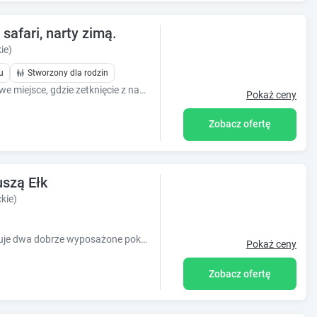
safari, narty zimą.
ie)
u
Stworzony dla rodzin
OKRĄGŁE RESORT SKI & SPA to wyjątkowe miejsce, gdzie zetknięcie z naturą nabiera nowego wymiaru. Znajduje się ono w urokliwej okolicy Mazur Garbaty.
Pokaż ceny
Zobacz ofertę
szą Ełk
kie)
Domki Holenderskie Pod Gruszą Ełk oferuje dwa dobrze wyposażone pokoje dla osób poszukujących noclegu w Ełk.
Pokaż ceny
Zobacz ofertę