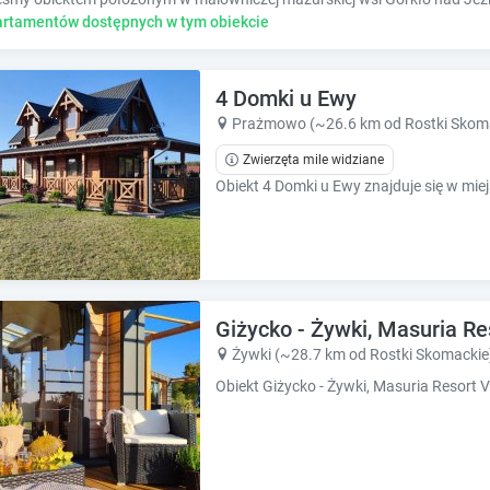
rtamentów dostępnych w tym obiekcie
4 Domki u Ewy
Prażmowo (~26.6 km od Rostki Skom
Zwierzęta mile widziane
Giżycko - Żywki, Masuria Re
Żywki (~28.7 km od Rostki Skomackie