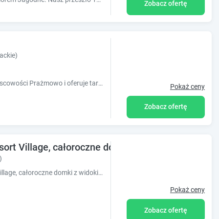
Zobacz ofertę
ackie)
Obiekt 4 Domki u Ewy znajduje się w miejscowości Prażmowo i oferuje taras oraz sprzęt do grillowania. Odległość ważnych miejsc od obiektu: Wio
Pokaż ceny
Zobacz ofertę
sort Village, całoroczne domki z widokiem na jezio
)
Obiekt Giżycko - Żywki, Masuria Resort Village, całoroczne domki z widokiem na jezioro położony jest w miejscowości Żywki w regionie warmińsko
Pokaż ceny
Zobacz ofertę