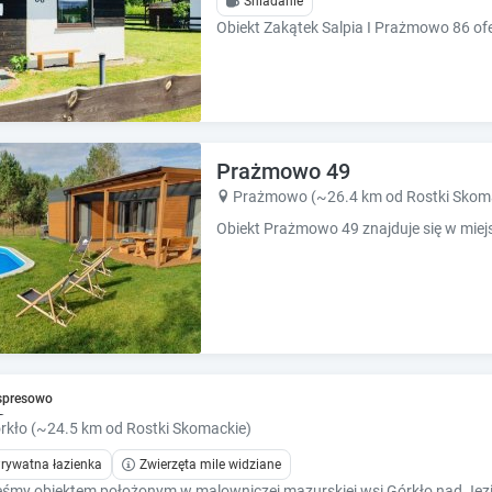
Śniadanie
e
e
s
s
.
.
Prażmowo 49
Prażmowo (~26.4 km od Rostki Skom
ga
spresowo
rkło (~24.5 km od Rostki Skomackie)
rywatna łazienka
Zwierzęta mile widziane