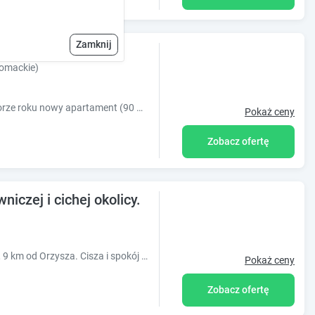
Zamknij
ment na Mazurach
komackie)
Do wynajęcia na wypoczynek o każdej porze roku nowy apartament (90 m2) w domu położonym między dwoma mazurskimi jeziorami Orzysz i Mleczówka.
Pokaż ceny
Zobacz ofertę
czej i cichej okolicy.
Dom w niewielkiej miejscowości Danowo, 9 km od Orzysza. Cisza i spokój na łonie natury. Zapraszamy.
Pokaż ceny
Zobacz ofertę