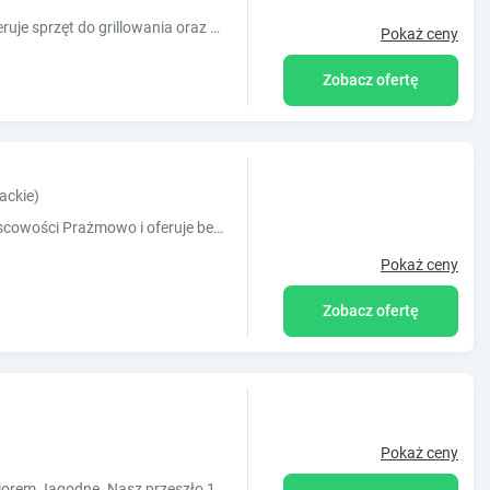
Obiekt Zakątek Salpia I Prażmowo 86 oferuje sprzęt do grillowania oraz widok na ogród. Usytuowany jest on w miejscowości Prażmowo. Odległość
Pokaż ceny
Zobacz ofertę
ackie)
Obiekt Prażmowo 49 znajduje się w miejscowości Prażmowo i oferuje bezpłatne Wi-Fi, bezpłatny prywatny parking oraz widok na basen. Odległość
Pokaż ceny
Zobacz ofertę
Pokaż ceny
Jesteśmy obiektem położonym w malowniczej mazurskiej wsi Górkło nad Jeziorem Jagodne. Nasz przeszło 100-letni dom otwiera dla Was swoje drzwi.