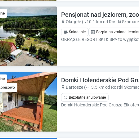
e
e
c
c
Pensjonat nad jeziorem, zoo 
a
ine
a
l
l
Okrągłe (~10.1 km od Rostki Skomack
e
e
Śniadanie
Bezpłatna zmiana termin
n
n
d
d
a
a
r
r
a
a
n
n
d
d
s
Domki Holenderskie Pod Gru
s
ine
e
e
Bartosze (~13.5 km od Rostki Skomac
spresowo
l
l
Bezpłatne anulowanie
e
e
c
c
t
t
a
a
d
d
a
a
t
t