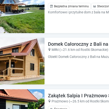
h
h
o
o
Bezpłatna zmiana terminu
Stworzon
r
r
t
t
c
c
u
u
t
t
s
s
f
f
Domek Całoroczny z Bali n
o
o
Miłki (~21.6 km od Rostki Skomackie)
r
r
c
c
h
h
a
a
n
n
g
g
i
i
n
n
g
g
Zakątek Salpia I Prażmowo 
d
d
Prażmowo (~26.5 km od Rostki Skom
a
a
t
t