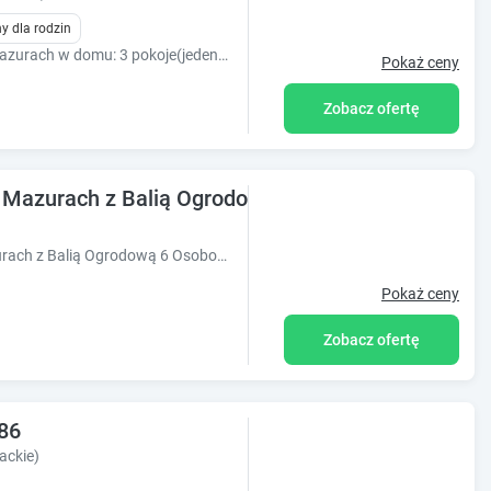
y dla rodzin
Komfortowe i przytulne dom z bala na Mazurach w domu: 3 pokoje(jeden z balkonem), salon z kominkiem, jadalnia, łazienka z jaccuzi, taras,SPA
Pokaż ceny
Zobacz ofertę
a Mazurach z Balią Ogrodową 6 Osobowy
Obiekt Domek Całoroczny z Bali na Mazurach z Balią Ogrodową 6 Osobowy położony jest w miejscowości Miłki i oferuje widok na rzekę. Odległoś?
Pokaż ceny
Zobacz ofertę
86
ackie)