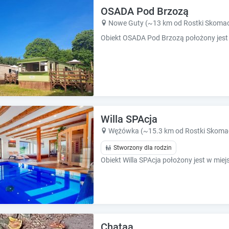
e
e
OSADA Pod Brzozą
.
.
Nowe Guty (~13 km od Rostki Skomac
P
P
r
r
e
e
s
s
s
s
t
t
h
h
e
e
q
q
Willa SPAcja
u
u
Wężówka (~15.3 km od Rostki Skoma
e
e
s
Stworzony dla rodzin
s
t
t
i
i
o
o
n
n
m
m
a
a
r
r
Chataa