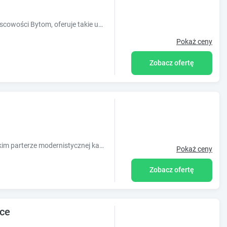
Obiekt Bytom Cabernet, położony w miejscowości Bytom, oferuje takie udogodnienia, jak bezpłatne Wi-Fi oraz telewizor z płaskim ekranem. Odległo?
Pokaż ceny
Zobacz ofertę
KADM Apartament znajduję się na wysokim parterze modernistycznej kamienicy z lat 30 tych XX wieku w centrum Sosnowca. Obiekt, o powierzchni 65 m2, z..
Pokaż ceny
Zobacz ofertę
ice