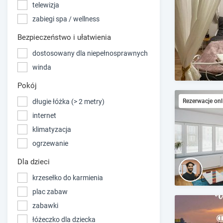
telewizja
zabiegi spa / wellness
Bezpieczeństwo i ułatwienia
dostosowany dla niepełnosprawnych
winda
Pokój
długie łóżka (> 2 metry)
Rezerwacje onl
internet
klimatyzacja
ogrzewanie
Dla dzieci
krzesełko do karmienia
plac zabaw
zabawki
łóżeczko dla dziecka