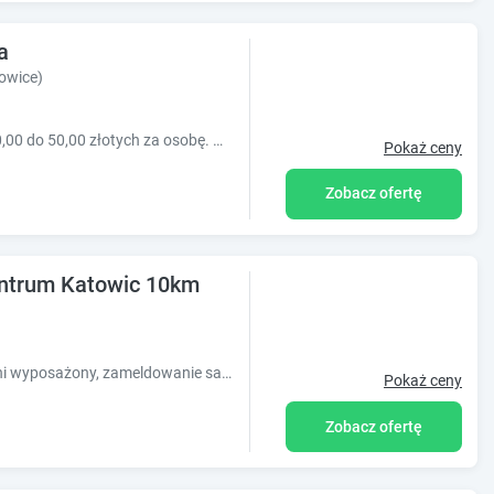
a
owice)
Nowy obiekt. Cena za pokój za noc od 30,00 do 50,00 złotych za osobę. Ostateczna cena zależy od uwarunkowań rynkowych (relacja popyt/podaż, czasok.
Pokaż ceny
Zobacz ofertę
entrum Katowic 10km
Apartament Czeladź- komfortowy w pełni wyposażony, zameldowanie samoobsługowe.
Pokaż ceny
Zobacz ofertę