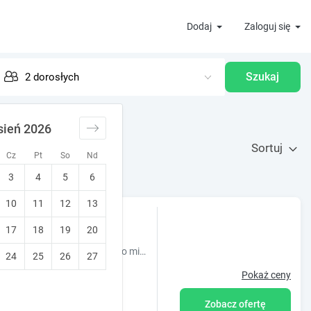
Dodaj
Zaloguj się
Szukaj
sień 2026
Sortuj
Cz
Pt
So
Nd
3
4
5
6
10
11
12
13
17
18
19
20
)
NOWE POKOJE w każdym łazienka. Możliwość wynajęcia oddzielnego mieszkania - 2 pokoje 2 łazienki oraz kuchnia. Bliski dojazd K-CE BYTOM T-GÓRY ZABRZE
24
25
26
27
Pokaż ceny
Zobacz ofertę