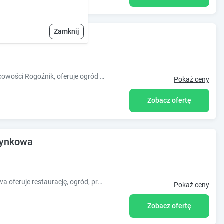
Zamknij
Obiekt The lion Bridge, położony w miejscowości Rogoźnik, oferuje ogród oraz różne opcje zakwaterowania, w których zapewniono klimatyzację. O
Pokaż ceny
Zobacz ofertę
ynkowa
Obiekt MARINASURF Baza Wypoczynkowa oferuje restaurację, ogród, prywatną plażę i bar. Odległość ważnych miejsc od obiektu: Uniwersytet Śląs
Pokaż ceny
Zobacz ofertę