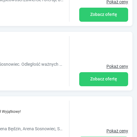
Pokaż ceny
Zobacz ofertę
Obiekt Loft znajduje się w miejscowości Sosnowiec. Odległość ważnych miejsc od obiektu: Uniwersytet Śląski ? 12 km, Spodek ? 12 km, Dworze
Pokaż ceny
Zobacz ofertę
0
Wyjątkowy!
Odległość ważnych miejsc od obiektu: Arena Będzin, Arena Sosnowiec, Spodek, Stadion Chorzów.
Pokaż ceny