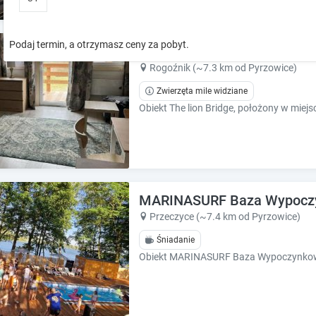
o
o
w
w
k
k
Podaj termin, a otrzymasz ceny za pobyt.
The lion Bridge
e
e
y
y
Rogoźnik (~7.3 km od Pyrzowice)
t
t
Zwierzęta mile widziane
o
o
i
i
n
n
t
t
e
e
r
r
a
a
MARINASURF Baza Wypocz
c
c
t
t
Przeczyce (~7.4 km od Pyrzowice)
w
w
Śniadanie
i
i
t
t
h
h
t
t
h
h