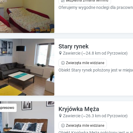
Bezpłatna zmiana terminu
e
e
s
s
.
.
Stary rynek
Zawiercie (~24.8 km od Pyrzowice)
Zwierzęta mile widziane
Kryjówka Męża
spresowo
Zawiercie (~26.3 km od Pyrzowice)
Zwierzęta mile widziane