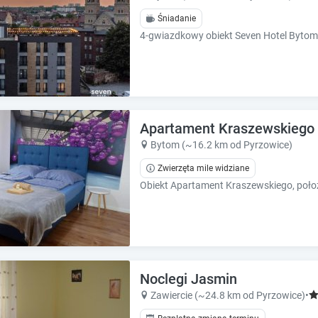
h
h
o
o
Śniadanie
r
r
t
t
c
c
u
u
t
t
s
s
f
f
Apartament Kraszewskiego
o
o
Bytom (~16.2 km od Pyrzowice)
r
r
c
c
Zwierzęta mile widziane
h
h
a
a
n
n
g
g
i
i
n
n
g
g
Noclegi Jasmin
d
d
Zawiercie (~24.8 km od Pyrzowice)
•
a
a
t
t