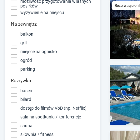
możliwość przygotowania własnych
Rezerwacje onl
posiłków
wyżywienie na miejscu
Na zewnątrz
balkon
grill
miejsce na ognisko
ogród
parking
Rozrywka
basen
bilard
dostęp do filmów VoD (np. Netflix)
sala na spotkania / konferencje
sauna
siłownia / fitness