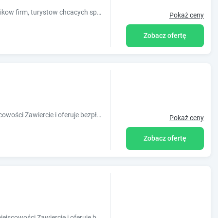
Oferujemy wygodne noclegi dla pracownikow firm, turystow chcacych spedzic czas na Jurze krakowsko-czestochowskiej,gosci weselnych przebywajacych w ..
Pokaż ceny
Zobacz ofertę
Obiekt Stary rynek położony jest w miejscowości Zawiercie i oferuje bezpłatne Wi-Fi oraz klimatyzację. Odległość ważnych miejsc od obiektu: U
Pokaż ceny
Zobacz ofertę
Obiekt Kryjówka Męża położony jest w miejscowości Zawiercie i oferuje bezpłatne Wi-Fi oraz klimatyzację. Odległość ważnych miejsc od obiek