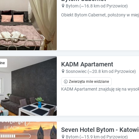
k
k
Bytom (~16.8 km od Pyrzowice)
k
k
e
e
y
y
t
t
o
o
g
g
e
e
t
t
t
t
KADM Apartament
ine
h
h
Sosnowiec (~20.8 km od Pyrzowice)
e
e
k
k
Zwierzęta mile widziane
e
e
y
y
b
b
o
o
a
a
r
r
d
d
Seven Hotel Bytom - Katow
s
s
Bytom (~15.9 km od Pyrzowice)