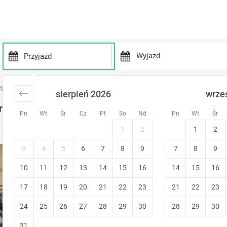
P
P
r
r
gi śląskie
noclegi Pyrzowice
sierpień 2026
wrze
e
e
s
s
rzowice
Pn
Wt
Śr
Cz
Pt
So
Nd
Pn
Wt
Śr
s
s
t
t
1
2
1
2
- noclegi w okolicy
h
h
e
e
3
4
5
6
7
8
9
7
8
9
Apartamenty Piekary
d
d
10
11
12
13
14
15
o
16
14
15
16
o
Piekary Śląskie (~13 km od Pyrzowice
w
w
17
18
19
20
21
22
23
21
22
23
n
n
a
a
24
25
26
27
28
29
30
28
29
30
r
r
r
r
31