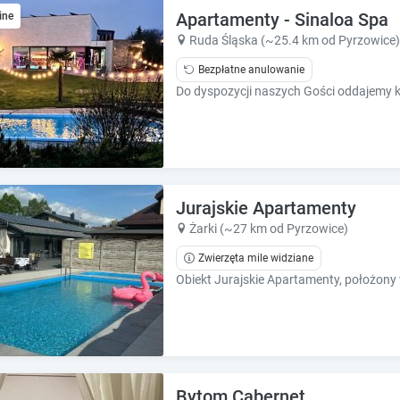
e
e
Apartamenty - Sinaloa Spa
ine
.
.
Ruda Śląska (~25.4 km od Pyrzowice)
P
P
Bezpłatne anulowanie
r
r
e
e
s
s
s
s
t
t
h
h
e
e
q
q
Jurajskie Apartamenty
u
u
Żarki (~27 km od Pyrzowice)
e
e
s
Zwierzęta mile widziane
s
t
t
i
i
o
o
n
n
m
m
a
a
r
r
Bytom Cabernet