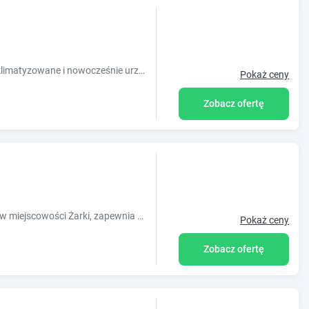
Do dyspozycji naszych Gości oddajemy klimatyzowane i nowocześnie urządzone, pełne luksusu apartamenty.
Pokaż ceny
Zobacz ofertę
Obiekt Jurajskie Apartamenty, położony w miejscowości Żarki, zapewnia bezpłatne Wi-Fi i sprzęt do grillowania. Odległość ważnych miejsc od o
Pokaż ceny
Zobacz ofertę