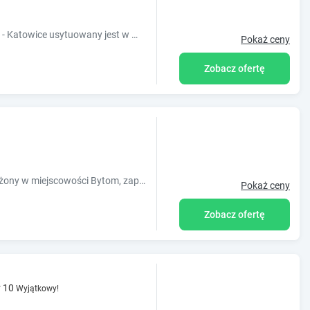
4-gwiazdkowy obiekt Seven Hotel Bytom - Katowice usytuowany jest w miejscowości Bytom i oferuje bar. Odległość ważnych miejsc od obiektu: Stadion
Pokaż ceny
Zobacz ofertę
Obiekt Apartament Kraszewskiego, położony w miejscowości Bytom, zapewnia wspólny salon, bezpłatne Wi-Fi i wspólną kuchnię. Odległość ważny
Pokaż ceny
Zobacz ofertę
10
Wyjątkowy!