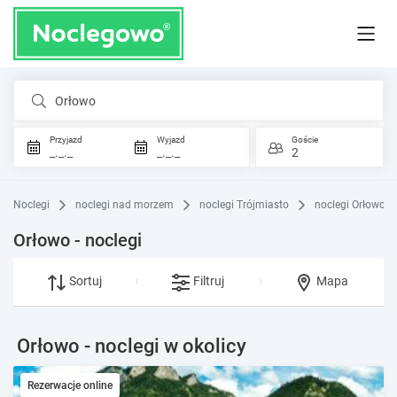
Orłowo
Przyjazd
Wyjazd
Goście
_._._
_._._
2
Noclegi
noclegi nad morzem
noclegi Trójmiasto
noclegi Orłowo
Orłowo - noclegi
Sortuj
Filtruj
Mapa
Orłowo - noclegi w okolicy
Rezerwacje online