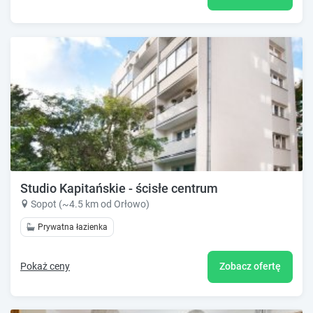
Studio Kapitańskie - ścisłe centrum
Sopot (~4.5 km od Orłowo)
Prywatna łazienka
Pokaż ceny
Zobacz ofertę