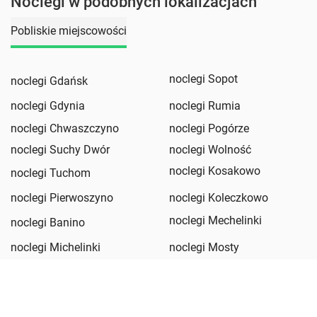
Noclegi w podobnych lokalizacjach
Pobliskie miejscowości
noclegi Sopot
noclegi Gdańsk
noclegi Gdynia
noclegi Rumia
noclegi Chwaszczyno
noclegi Pogórze
noclegi Suchy Dwór
noclegi Wolność
noclegi Kosakowo
noclegi Tuchom
noclegi Pierwoszyno
noclegi Koleczkowo
noclegi Mechelinki
noclegi Banino
noclegi Michelinki
noclegi Mosty