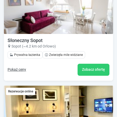
Słoneczny Sopot
Sopot (~4.2 km od Orłowo)
Prywatna łazienka
Zwierzęta mile widziane
Pokaż ceny
Zobacz ofertę
Rezerwacje online