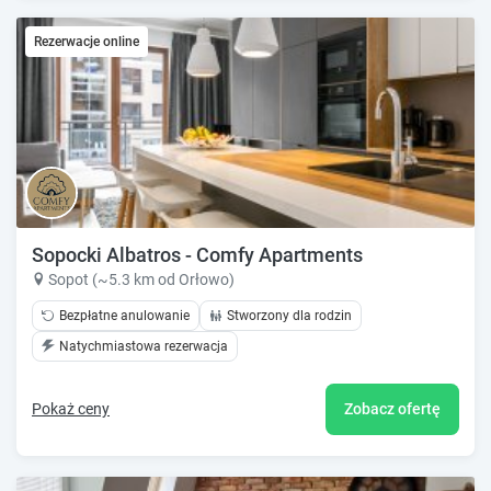
Rezerwacje online
Sopocki Albatros - Comfy Apartments
Sopot (~5.3 km od Orłowo)
Bezpłatne anulowanie
Stworzony dla rodzin
Natychmiastowa rezerwacja
Pokaż ceny
Zobacz ofertę