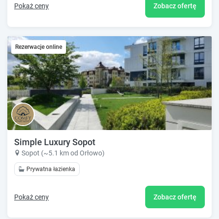
Pokaż ceny
Zobacz ofertę
Rezerwacje online
Simple Luxury Sopot
Sopot (~5.1 km od Orłowo)
Prywatna łazienka
Pokaż ceny
Zobacz ofertę