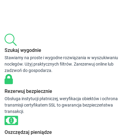
Szukaj wygodnie
Stawiamy na proste i wygodne rozwiązania w wyszukiwaniu
noclegów. Użyj praktycznych filtrów. Zarezerwuj online lub
zadzwoń do gospodarza.
Rezerwuj bezpiecznie
Obsługa instytucji płatniczej, weryfikacja obiektów i ochrona
transmisji certyfikatem SSL to gwarancja bezpieczeństwa
transakcji.
Oszczędzaj pieniądze