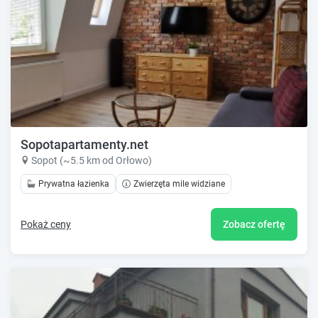
Sopotapartamenty.net
Sopot (~5.5 km od Orłowo)
Prywatna łazienka
Zwierzęta mile widziane
Pokaż ceny
Zobacz ofertę