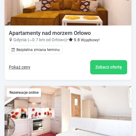
Apartamenty nad morzem Orłowo
Gdynia (~0.7 km od Orłowo)
•
9.8
Wyjątkowy!
Bezpłatna zmiana terminu
Pokaż ceny
Zobacz ofertę
Rezerwacje online