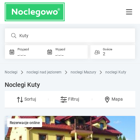
Kuty
Przyjazd
Wyjazd
Goście
_._._
_._._
2
Noclegi
noclegi nad jeziorem
noclegi Mazury
noclegi Kuty
Noclegi Kuty
Sortuj
Filtruj
Mapa
Rezerwacje online