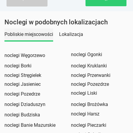
Noclegi w podobnych lokalizacjach
Pobliskie miejscowości
Lokalizacja
noclegi Ogonki
noclegi Węgorzewo
noclegi Borki
noclegi Kruklanki
noclegi Stręgielek
noclegi Przerwanki
noclegi Jasieniec
noclegi Pozezdrze
noclegi Liski
noclegi Pozedrze
noclegi Dziaduszyn
noclegi Brożówka
noclegi Harsz
noclegi Budziska
noclegi Banie Mazurskie
noclegi Pieczarki