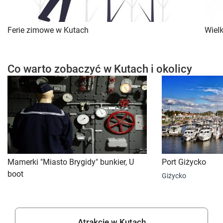
Ferie zimowe w Kutach
Wiel
Co warto zobaczyć w Kutach i okolicy
Mamerki "Miasto Brygidy" bunkier, U
Port Giżycko
boot
Giżycko
Atrakcje w Kutach