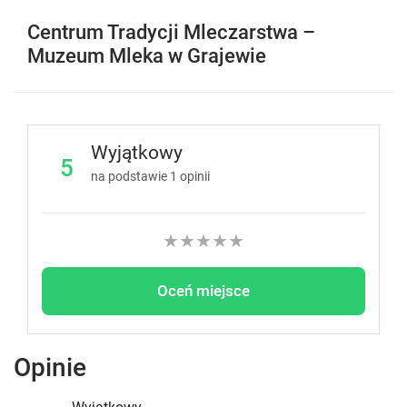
Centrum Tradycji Mleczarstwa –
Muzeum Mleka w Grajewie
Wyjątkowy
5
na podstawie
1
opinii
★
★
★
★
★
Oceń miejsce
Opinie