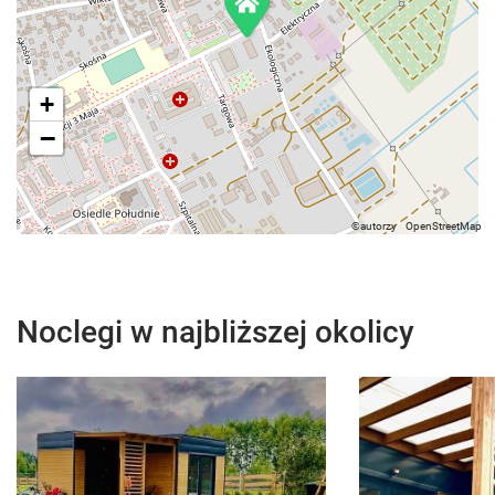
+
−
Noclegi w najbliższej okolicy