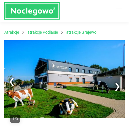
Atrakcje
atrakcje Podlasie
atrakcje Grajewo
Next
1/3
Previous