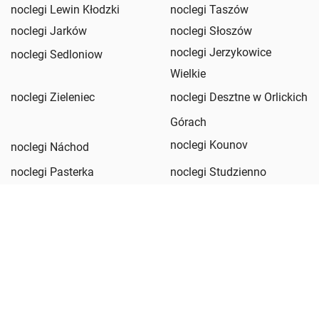
noclegi Lewin Kłodzki
noclegi Taszów
noclegi Jarków
noclegi Słoszów
noclegi Jerzykowice
noclegi Sedloniow
Wielkie
noclegi Zieleniec
noclegi Desztne w Orlickich
Górach
noclegi Kounov
noclegi Náchod
noclegi Pasterka
noclegi Studzienno