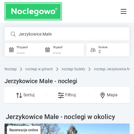
Jerzykowice Małe
Przyjazd
Wyjazd
Goście
_._._
_._._
2
Noclegi
noclegi w górach
noclegi Sudety
noclegi Jerzykowice Mał
Jerzykowice Małe - noclegi
Sortuj
Filtruj
Mapa
Jerzykowice Małe - noclegi w okolicy
Rezerwacje online