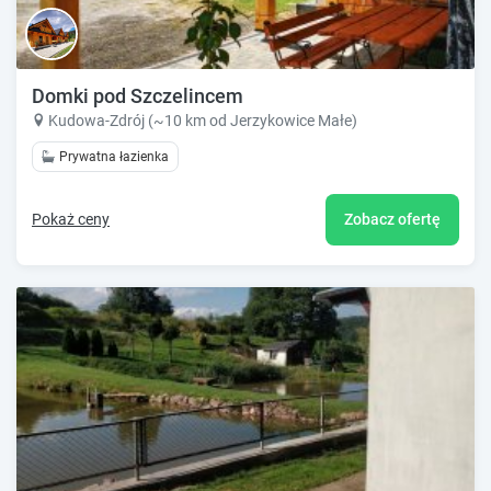
Domki pod Szczelincem
Kudowa-Zdrój (~10 km od Jerzykowice Małe)
Prywatna łazienka
Pokaż ceny
Zobacz ofertę