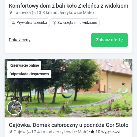
Komfortowy dom z bali koło Zieleńca z widokiem na
Lasówka (~13.3 km od Jerzykowice Małe)
Prywatna łazienka
Zwierzęta mile widziane
Pokaż ceny
Zobacz ofertę
Rezerwacje online
Odpowiada ekspresowo
Gajówka. Domek całoroczny u podnóża Gór Stołowych
Gajów (~17.4 km od Jerzykowice Małe)
•
10
Wyjątkowy!