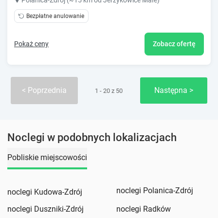
Polanica-Zdrój (~15 km od Jerzykowice Małe)
Bezpłatne anulowanie
Pokaż ceny
Zobacz ofertę
Poprzednia
Następna
1 - 20 z 50
Noclegi w podobnych lokalizacjach
Pobliskie miejscowości
noclegi Polanica-Zdrój
noclegi Kudowa-Zdrój
noclegi Duszniki-Zdrój
noclegi Radków