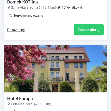
Domek KOTlina
Ścinawka Średnia (~18.1 km)
•
10
Wyjątkowy!
Bezpłatne anulowanie
Pokaż ceny
Zobacz ofertę
Hotel Europa
Polanica-Zdrój (~15.3 km)