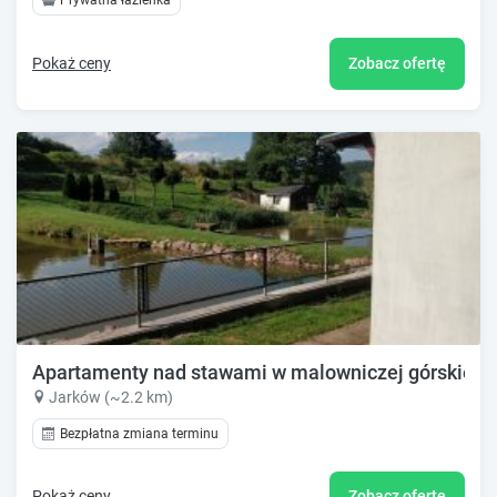
Prywatna łazienka
Pokaż ceny
Zobacz ofertę
Apartamenty nad stawami w malowniczej górskiej 
Jarków (~2.2 km)
Bezpłatna zmiana terminu
Pokaż ceny
Zobacz ofertę