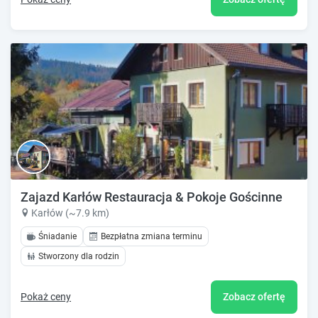
Zajazd Karłów Restauracja & Pokoje Gościnne
Karłów (~7.9 km)
Śniadanie
Bezpłatna zmiana terminu
Stworzony dla rodzin
Pokaż ceny
Zobacz ofertę