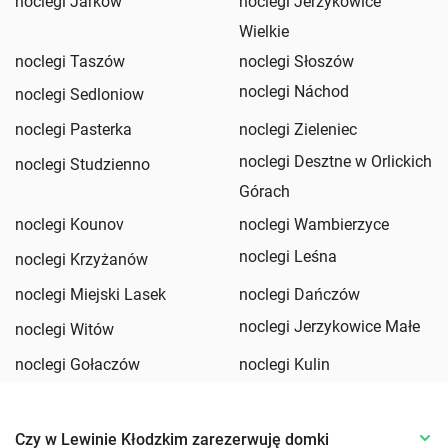
noclegi Jarków
noclegi Jerzykowice
Wielkie
noclegi Taszów
noclegi Słoszów
noclegi Náchod
noclegi Sedloniow
noclegi Pasterka
noclegi Zieleniec
noclegi Desztne w Orlickich
noclegi Studzienno
Górach
noclegi Kounov
noclegi Wambierzyce
noclegi Leśna
noclegi Krzyżanów
noclegi Miejski Lasek
noclegi Dańczów
noclegi Jerzykowice Małe
noclegi Witów
noclegi Gołaczów
noclegi Kulin
Czy w Lewinie Kłodzkim zarezerwuję domki