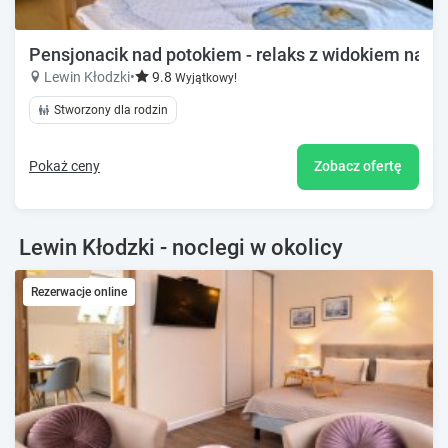
Pensjonacik nad potokiem - relaks z widokiem na gór
Lewin Kłodzki
•
9.8
Wyjątkowy!
Stworzony dla rodzin
Pokaż ceny
Zobacz ofertę
Lewin Kłodzki - noclegi w okolicy
Rezerwacje online