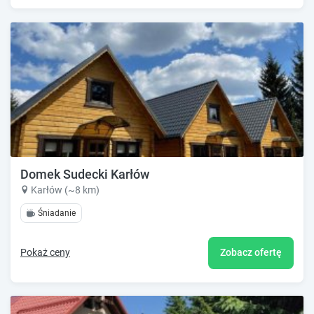
Domek Sudecki Karłów
Karłów (~8 km)
Śniadanie
Pokaż ceny
Zobacz ofertę