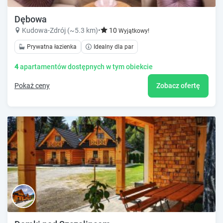
Dębowa
Kudowa-Zdrój (~5.3 km)
•
10
Wyjątkowy!
Prywatna łazienka
Idealny dla par
4
apartamentów dostępnych w tym obiekcie
Pokaż ceny
Zobacz ofertę