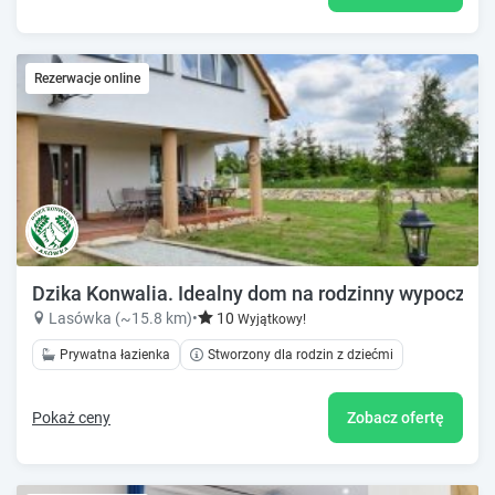
Rezerwacje online
Dzika Konwalia. Idealny dom na rodzinny wypoczyne
Lasówka (~15.8 km)
•
10
Wyjątkowy!
Prywatna łazienka
Stworzony dla rodzin z dziećmi
Pokaż ceny
Zobacz ofertę