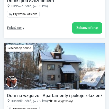
Domki pod Szczelincem
Kudowa-Zdrój (~8.3 km)
Prywatna łazienka
Pokaż ceny
Zobacz ofertę
Rezerwacje online
Dom na wzgórzu | Apartamenty i pokoje z łazienkam
Duszniki-Zdrój (~7.2 km)
•
10
Wyjątkowy!