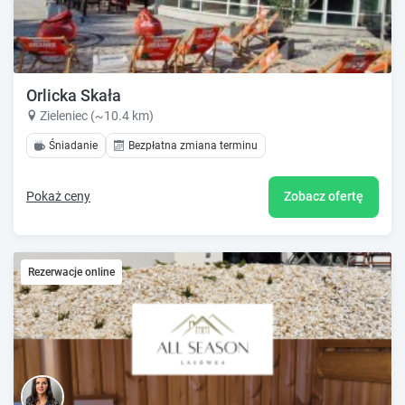
Orlicka Skała
Zieleniec (~10.4 km)
Śniadanie
Bezpłatna zmiana terminu
Pokaż ceny
Zobacz ofertę
Rezerwacje online