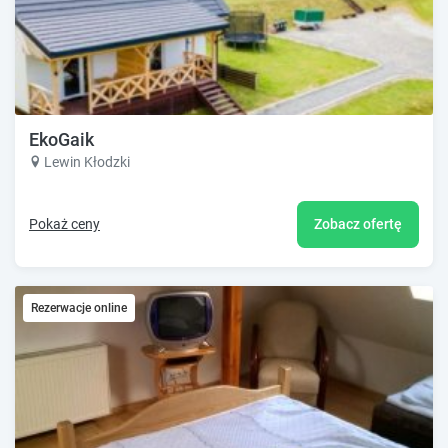
EkoGaik
Lewin Kłodzki
Pokaż ceny
Zobacz ofertę
Rezerwacje online