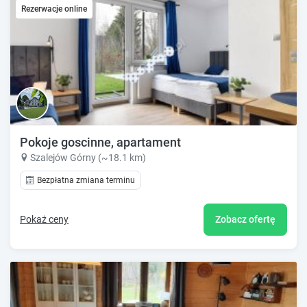
Rezerwacje online
Pokoje goscinne, apartament
Szalejów Górny (~18.1 km)
Bezpłatna zmiana terminu
Pokaż ceny
Zobacz ofertę