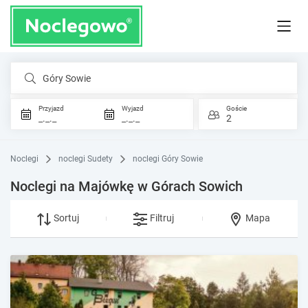
Góry Sowie
Przyjazd
Wyjazd
Goście
_._._
_._._
2
Noclegi
noclegi Sudety
noclegi Góry Sowie
Noclegi na Majówkę w Górach Sowich
Sortuj
Filtruj
Mapa