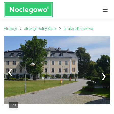
Atrakcje
atrakcje Dolny Śląsk
atrakcje Krzyżowa
Next
1/3
Previous