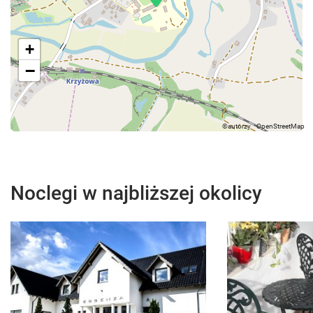
+
−
Noclegi w najbliższej okolicy