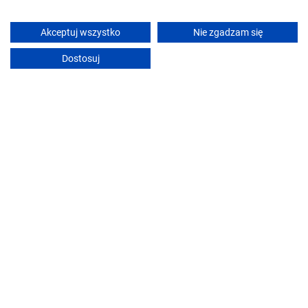
Hotel OSiR Dzierżoniów
Dzierżoniów
Akceptuj wszystko
Nie zgadzam się
Śniadanie
Dostosuj
Pokaż ceny
Zobacz ofertę
Willa Justynka noclegi w Górach Sowich-Zamek Ksi
Bystrzyca Górna