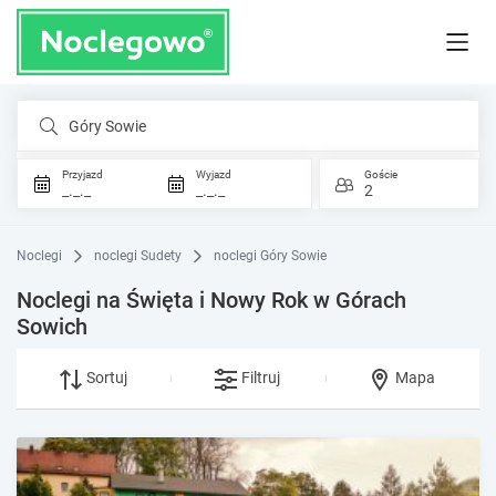
Góry Sowie
Przyjazd
Wyjazd
Goście
_._._
_._._
2
Noclegi
noclegi Sudety
noclegi Góry Sowie
Noclegi na Święta i Nowy Rok w Górach
Sowich
Sortuj
Filtruj
Mapa