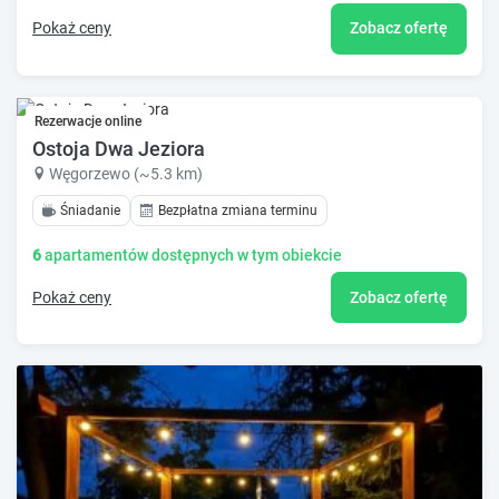
Pokaż ceny
Zobacz ofertę
Rezerwacje online
Ostoja Dwa Jeziora
Węgorzewo (~5.3 km)
Śniadanie
Bezpłatna zmiana terminu
6
apartamentów dostępnych w tym obiekcie
Pokaż ceny
Zobacz ofertę