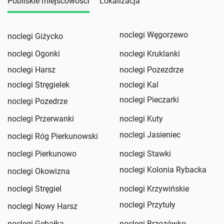
Pobliskie miejscowości
Lokalizacja
noclegi Węgorzewo
noclegi Giżycko
noclegi Ogonki
noclegi Kruklanki
noclegi Harsz
noclegi Pozezdrze
noclegi Stręgielek
noclegi Kal
noclegi Pieczarki
noclegi Pozedrze
noclegi Przerwanki
noclegi Kuty
noclegi Jasieniec
noclegi Róg Pierkunowski
noclegi Pierkunowo
noclegi Stawki
noclegi Kolonia Rybacka
noclegi Okowizna
noclegi Stręgiel
noclegi Krzywińskie
noclegi Przytuły
noclegi Nowy Harsz
noclegi Gębałka
noclegi Brzozówko