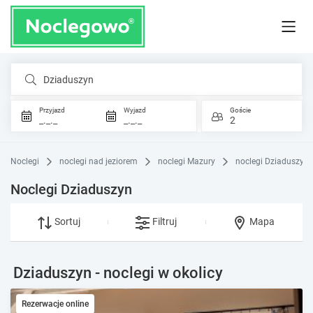
Dziaduszyn
Przyjazd
Wyjazd
Goście
_._._
_._._
2
Noclegi
noclegi nad jeziorem
noclegi Mazury
noclegi Dziaduszyn
Noclegi Dziaduszyn
Sortuj
Filtruj
Mapa
Dziaduszyn - noclegi w okolicy
Rezerwacje online