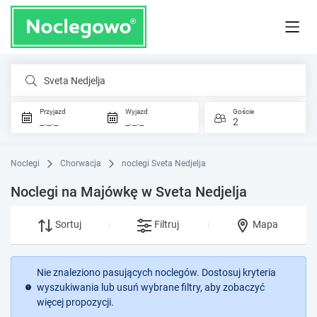
Sveta Nedjelja
Przyjazd
Wyjazd
Goście
_._._
_._._
2
Noclegi
Chorwacja
noclegi Sveta Nedjelja
Noclegi na Majówkę w Sveta Nedjelja
Sortuj
Filtruj
Mapa
Nie znaleziono pasujących noclegów. Dostosuj kryteria
wyszukiwania lub usuń wybrane filtry, aby zobaczyć
więcej propozycji.