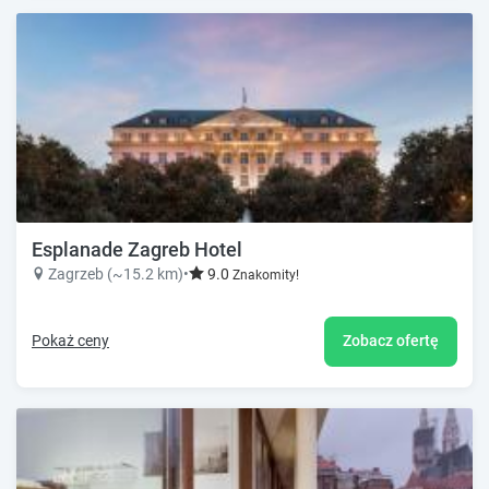
Esplanade Zagreb Hotel
Zagrzeb (~15.2 km)
•
9.0
Znakomity!
Pokaż ceny
Zobacz ofertę