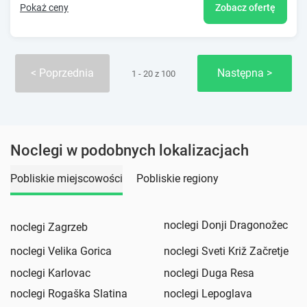
Pokaż ceny
Zobacz ofertę
Poprzednia
Następna
1 - 20 z 100
Noclegi w podobnych lokalizacjach
Pobliskie miejscowości
Pobliskie regiony
noclegi Donji Dragonožec
noclegi Zagrzeb
noclegi Velika Gorica
noclegi Sveti Križ Začretje
noclegi Karlovac
noclegi Duga Resa
noclegi Rogaška Slatina
noclegi Lepoglava