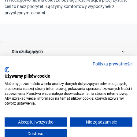
W Noclegowo nie ma opłat za obsługę rezerwacji, a przejrzystość
cen to nasz priorytet. Łączymy komfortowy wypoczynek z
przystępnymi cenami.
Dla szukających
Polityka prywatności
Używamy plików cookie
Dla wynajmujących
Możemy je zamieścić w celu analizy danych dotyczących odwiedzających,
ulepszenia naszej strony internetowej, pokazania spersonalizowanych treści i
zapewnienia Państwu wspaniałego doświadczenia na stronie internetowej.
Aby uzyskać więcej informacji na temat plików cookie, których używamy,
otwórz ustawienia.
O noclegowo
Akceptuj wszystko
Nie zgadzam się
Dostosuj
© 2006-2026
Noclegowo.pl