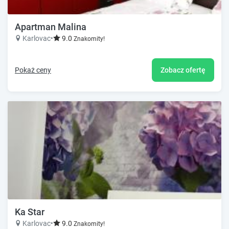
Apartman Malina
Karlovac
•
9.0
Znakomity!
Pokaż ceny
Zobacz ofertę
Ka Star
Karlovac
•
9.0
Znakomity!