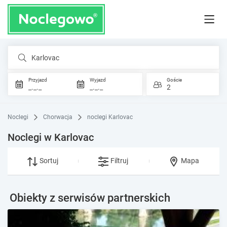
Karlovac
Przyjazd
Wyjazd
Goście
_._._
_._._
2
Noclegi
Chorwacja
noclegi Karlovac
Noclegi w Karlovac
Sortuj
Filtruj
Mapa
Obiekty z serwisów partnerskich