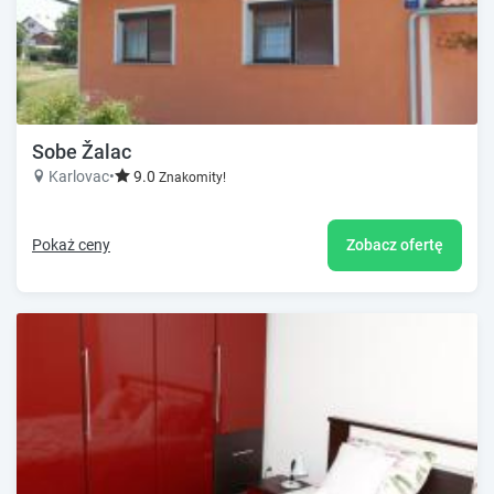
Sobe Žalac
Karlovac
•
9.0
Znakomity!
Pokaż ceny
Zobacz ofertę