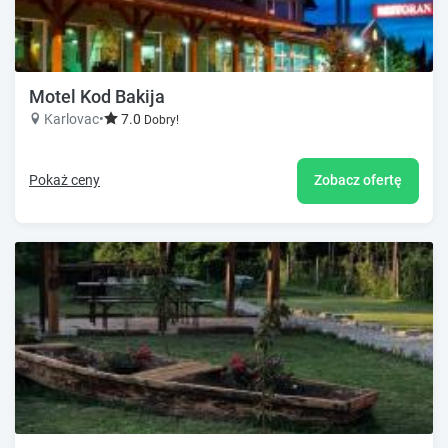
Motel Kod Bakija
Karlovac
•
7.0
Dobry!
Pokaż ceny
Zobacz ofertę