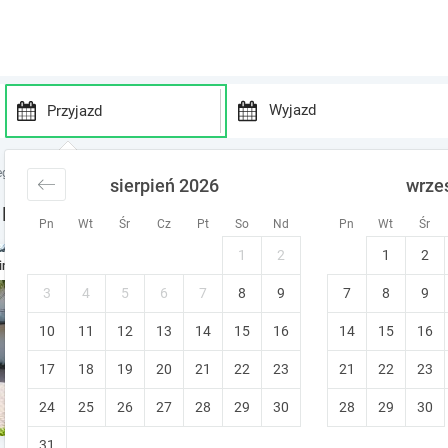
P
P
r
r
egi nad morzem
noclegi Pomorze
noclegi Bobolin
sierpień 2026
wrze
e
e
s
s
 Ferie w Bobolinie
Pn
Wt
Śr
Cz
Pt
So
Nd
Pn
Wt
Śr
s
s
t
t
1
2
1
2
Pokoje Gościnne Wajer nad
ine
h
h
e
e
Bobolin
3
4
5
6
7
8
9
7
8
9
d
d
Bezpłatne anulowanie
10
11
12
13
14
15
o
16
14
15
16
o
w
w
17
18
19
20
21
22
23
21
22
23
n
n
a
a
24
25
26
27
28
29
30
28
29
30
r
r
r
r
31