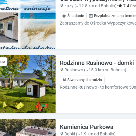
k
k
Łazy (~12.8 km od Bobolin)
•
7.4
Dob
k
k
e
e
Śniadanie
Bezpłatna zmiana termin
y
y
t
t
o
o
g
g
e
e
t
t
t
t
Rodzinne Rusinowo - domki 
ine
h
h
Rusinowo (~15.9 km od Bobolin)
e
e
k
k
Stworzony dla rodzin
e
e
y
y
b
b
o
o
a
a
r
r
d
d
Kamienica Parkowa
s
s
Dąbki (~1.9 km od Bobolin)