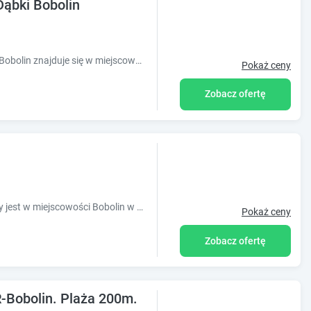
ąbki Bobolin
Obiekt Domki Letniskowe Malinka Dąbki Bobolin znajduje się w miejscowości Bobolin i oferuje bezpłatne Wi-Fi, bezpłatny prywatny parking oraz wido
Pokaż ceny
Zobacz ofertę
Obiekt Domki Gościniec Bobolin położony jest w miejscowości Bobolin w regionie zachodniopomorskie i oferuje bezpłatne Wi-Fi, plac zabaw, bezpłat
Pokaż ceny
Zobacz ofertę
-Bobolin. Plaża 200m.