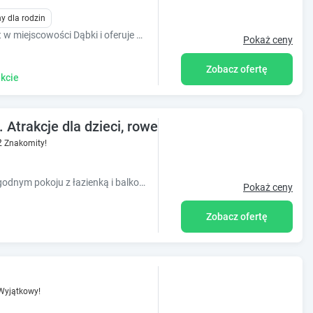
y dla rodzin
Obiekt Kamienica Parkowa położony jest w miejscowości Dąbki i oferuje bezpłatne Wi-Fi, ogród z tarasem, dostęp do krytego basenu oraz sauny.
Pokaż ceny
Zobacz ofertę
kcie
Atrakcje dla dzieci, rowery, altana biesiadna
2
Znakomity!
Spędź rodzinny urlop nad morzem w wygodnym pokoju z łazienką i balkonem. Na naszych Gości czekają m.in. duży plac zabaw, rowery i miejsce na grilla.
Pokaż ceny
Zobacz ofertę
Wyjątkowy!