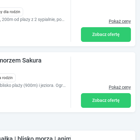
y dla rodzin
Kameralne domki letniskowe w Bobolinie, 200m od plazy z 2 sypialnie, pok. dzienny, aneks kuchenny, lazienka, taras. Plac zabaw i parking na posesji.
Pokaż ceny
Zobacz ofertę
morzem Sakura
a rodzin
Dąbki: Domek Sakura pokoje z aneksami blisko plaży (900m) i jeziora. Ogród, plac zabaw, parking, WiFi. Akceptujemy zwierzęta! Zapraszamy na relaks.
Pokaż ceny
Zobacz ofertę
ka | blisko morza | animacje dla dzieci