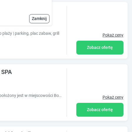
aleko plaży
Zamknij
laży | parking, plac zabaw, grill
Pokaż ceny
Zobacz ofertę
h SPA
Obiekt odNova - Holiday home with SPA położony jest w miejscowości Bobolin i oferuje bezpłatne Wi-Fi, ogród, dostęp do sauny oraz wanny z hydrom
Pokaż ceny
Zobacz ofertę