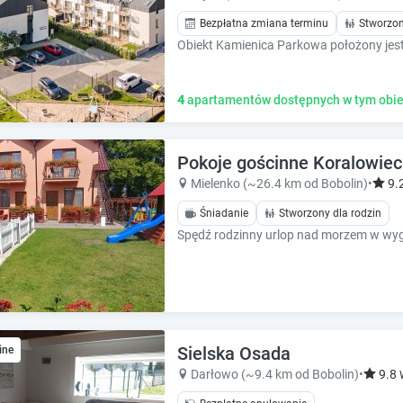
h
h
o
o
Bezpłatna zmiana terminu
Stworzon
r
r
t
t
c
c
u
u
4
apartamentów dostępnych w tym obie
t
t
s
s
f
f
Pokoje gościnne Koralowiec. 
o
o
Mielenko (~26.4 km od Bobolin)
•
9.
r
r
c
c
Śniadanie
Stworzony dla rodzin
h
h
a
a
n
n
g
g
i
i
n
n
g
g
Sielska Osada
ine
d
d
Darłowo (~9.4 km od Bobolin)
•
9.8
a
a
t
t