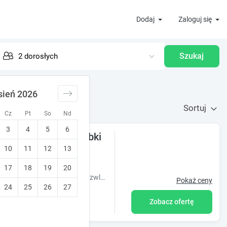
Dodaj
Zaloguj się
Szukaj
sień 2026
Sortuj
Cz
Pt
So
Nd
3
4
5
6
 morzem Bobolin-Dąbki
10
11
12
13
17
18
19
20
Wybierasz się nad morze, szukasz noclegu? w Dąbkach,Bobolinie, nie zwlekaj już dłużej, sprawdź naszą ofertę jak najszybciej
Pokaż ceny
24
25
26
27
Zobacz ofertę