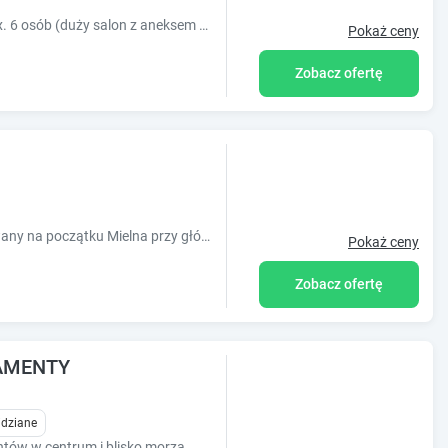
Całoroczny domek wczasowy dla 4 , max. 6 osób (duży salon z aneksem kuchennym i sypialnią na antresoli), zlokalizowany 7 km od Darłowa. Agroturystyka.
Pokaż ceny
Zobacz ofertę
Natalie to kameralny ośrodek, zlokalizowany na początku Mielna przy głównej drodze ? 17 minut od plaży
Pokaż ceny
Zobacz ofertę
TAMENTY
idziane
Ap Baltic Mielno posiada kilka apartamentów w centrum i blisko morza. Mieszkania wyposazone dla osób od 2-6.