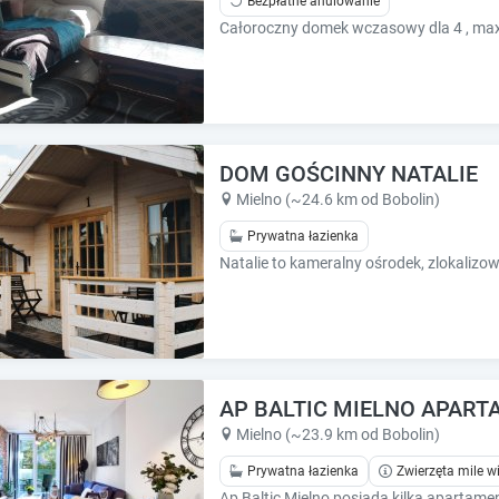
Bezpłatne anulowanie
e
e
s
s
.
.
DOM GOŚCINNY NATALIE
Mielno (~24.6 km od Bobolin)
Prywatna łazienka
AP BALTIC MIELNO APAR
Mielno (~23.9 km od Bobolin)
Prywatna łazienka
Zwierzęta mile w