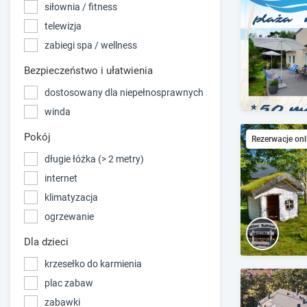
siłownia / fitness
telewizja
zabiegi spa / wellness
Bezpieczeństwo i ułatwienia
dostosowany dla niepełnosprawnych
winda
Pokój
Rezerwacje onl
długie łóżka (> 2 metry)
internet
klimatyzacja
ogrzewanie
Dla dzieci
krzesełko do karmienia
plac zabaw
zabawki