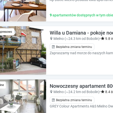
9
apartamentów dostępnych w tym obie
Willa u Damiana - pokoje n
spresowo
Mielno (~24.3 km od Bobolin)
•
9.8
W
Bezpłatna zmiana terminu
Zapraszamy nad morze do naszych kamer
Nowoczesny apartament 80
ine
Mielno (~24.2 km od Bobolin)
•
8.4
B
Bezpłatna zmiana terminu