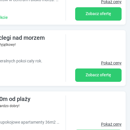
Pokaż ceny
Zobacz ofertę
kcie
oclegi nad morzem
yjątkowy!
alnych pokoi cały rok.
Pokaż ceny
Zobacz ofertę
0m od plaży
ardzo dobry!
GREY Colour Apartments A&S Mielno Dwupokojowe apartamenty 36m2 w ścisłym centrum Mielna- Kwiatowa 18, 800m od plaży.
Pokaż ceny