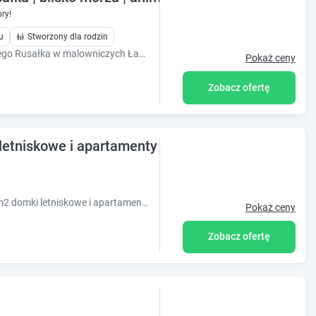
ry!
u
Stworzony dla rodzin
Zapraszamy do Ośrodka Wypoczynkowego Rusałka w malowniczych Łazach. Obiekt położony jest tylko 50 m od morza i pomiędzy dwoma jeziorami Jamno i Bukowo
Pokaż ceny
Zobacz ofertę
letniskowe i apartamenty całoroczne 1800m od m
Rodzinne Rusinowo - to komfortowe 50m2 domki letniskowe i apartamenty całoroczne położone 1800m od morza w spokojnej niewielkiej nadmorskiej wiosce.
Pokaż ceny
Zobacz ofertę