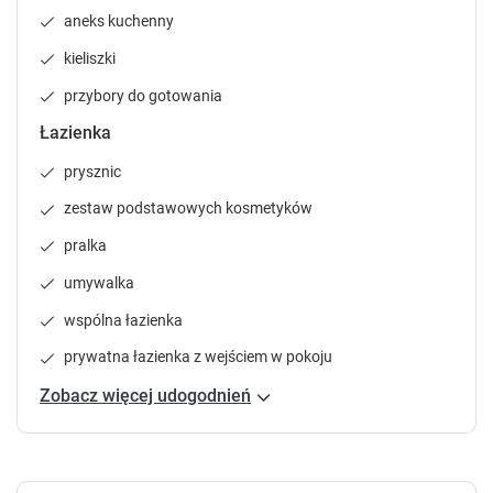
o
o
aneks kuchenny
r
r
t
t
kieliszki
c
c
u
u
przybory do gotowania
t
t
Łazienka
s
s
f
f
prysznic
o
o
r
r
zestaw podstawowych kosmetyków
c
c
pralka
h
h
a
a
umywalka
n
n
wspólna łazienka
g
g
i
i
prywatna łazienka z wejściem w pokoju
n
n
g
g
Zobacz więcej udogodnień
d
d
a
a
t
t
e
e