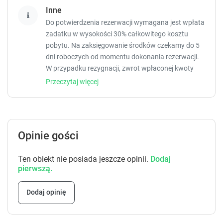
Inne
Do potwierdzenia rezerwacji wymagana jest wpłata
zadatku w wysokości 30% całkowitego kosztu
pobytu. Na zaksięgowanie środków czekamy do 5
dni roboczych od momentu dokonania rezerwacji.
W przypadku rezygnacji, zwrot wpłaconej kwoty
jest możliwy do 21 dni przed planowanym
Przeczytaj więcej
przyjazdem .Informujemy również, że do ceny
pobytu należy doliczyć opłatę uzdrowiskową
(klimatyczną) w wysokości 4,50 zł/osoba za dobę.
Opinie gości
Ten obiekt nie posiada jeszcze opinii.
Dodaj
pierwszą.
Dodaj opinię