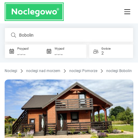
Bobolin
Przyjazd
Wyjazd
Goście
_._._
_._._
2
Noclegi
noclegi nad morzem
noclegi Pomorze
noclegi Bobolin