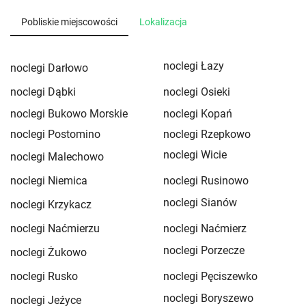
Pobliskie miejscowości
Lokalizacja
noclegi Łazy
noclegi Darłowo
noclegi Dąbki
noclegi Osieki
noclegi Bukowo Morskie
noclegi Kopań
noclegi Postomino
noclegi Rzepkowo
noclegi Wicie
noclegi Malechowo
noclegi Niemica
noclegi Rusinowo
noclegi Sianów
noclegi Krzykacz
noclegi Naćmierzu
noclegi Naćmierz
noclegi Porzecze
noclegi Żukowo
noclegi Rusko
noclegi Pęciszewko
noclegi Boryszewo
noclegi Jeźyce