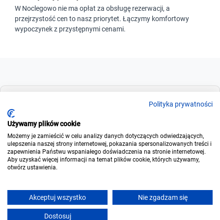
W Noclegowo nie ma opłat za obsługę rezerwacji, a
przejrzystość cen to nasz priorytet. Łączymy komfortowy
wypoczynek z przystępnymi cenami.
Dla szukających
Polityka prywatności
Używamy plików cookie
Możemy je zamieścić w celu analizy danych dotyczących odwiedzających,
Dla wynajmujących
ulepszenia naszej strony internetowej, pokazania spersonalizowanych treści i
zapewnienia Państwu wspaniałego doświadczenia na stronie internetowej.
Aby uzyskać więcej informacji na temat plików cookie, których używamy,
otwórz ustawienia.
O noclegowo
Akceptuj wszystko
Nie zgadzam się
Uzupełnij termin, aby zarezerwować online
Dostosuj
Napisz
Zadzwoń
Rezerwuj
© 2006-2026
Noclegowo.pl