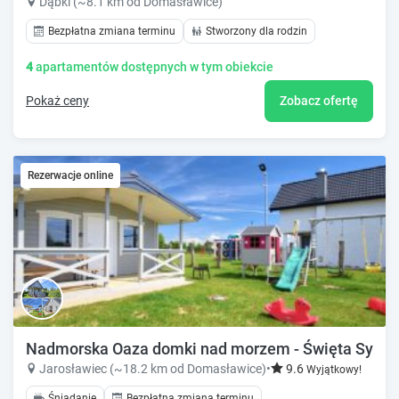
Dąbki (~8.1 km od Domasławice)
Bezpłatna zmiana terminu
Stworzony dla rodzin
4
apartamentów dostępnych w tym obiekcie
Pokaż ceny
Zobacz ofertę
Rezerwacje online
Nadmorska Oaza domki nad morzem - Święta Sylwes
Jarosławiec (~18.2 km od Domasławice)
•
9.6
Wyjątkowy!
Śniadanie
Bezpłatna zmiana terminu