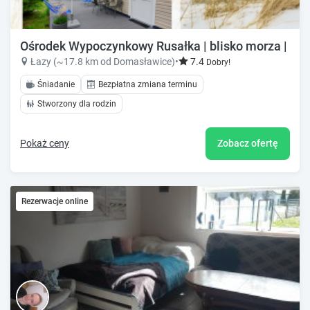
Ośrodek Wypoczynkowy Rusałka | blisko morza | ani
Łazy (~17.8 km od Domasławice)
•
7.4
Dobry!
Śniadanie
Bezpłatna zmiana terminu
Stworzony dla rodzin
Pokaż ceny
Zobacz ofertę
Rezerwacje online