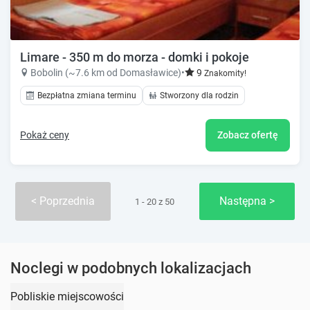
Limare - 350 m do morza - domki i pokoje
Bobolin (~7.6 km od Domasławice)
•
9
Znakomity!
Bezpłatna zmiana terminu
Stworzony dla rodzin
Pokaż ceny
Zobacz ofertę
Poprzednia
Następna
1 - 20 z 50
Noclegi w podobnych lokalizacjach
Pobliskie miejscowości