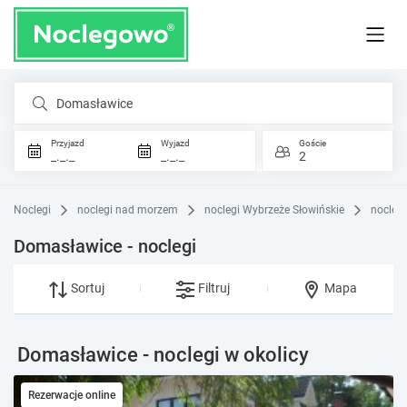
Domasławice
Przyjazd
Wyjazd
Goście
_._._
_._._
2
Noclegi
noclegi nad morzem
noclegi Wybrzeże Słowińskie
nocleg
Domasławice - noclegi
Sortuj
Filtruj
Mapa
Domasławice - noclegi w okolicy
Rezerwacje online