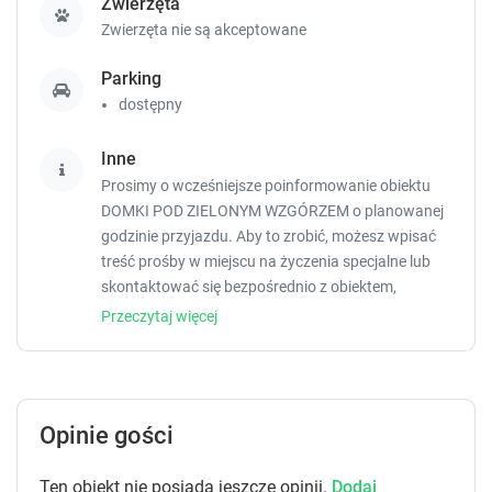
s
s
Zwierzęta
s
s
Zwierzęta nie są akceptowane
t
t
h
h
Parking
e
e
dostępny
q
q
u
u
Inne
e
e
s
s
Prosimy o wcześniejsze poinformowanie obiektu
t
t
DOMKI POD ZIELONYM WZGÓRZEM o planowanej
i
i
godzinie przyjazdu. Aby to zrobić, możesz wpisać
o
o
treść prośby w miejscu na życzenia specjalne lub
n
n
skontaktować się bezpośrednio z obiektem,
m
m
korzystając z danych kontaktowych widniejących w
Przeczytaj więcej
a
a
potwierdzeniu rezerwacji.
r
r
k
k
k
k
e
e
Opinie gości
y
y
t
t
o
o
Ten obiekt nie posiada jeszcze opinii.
Dodaj