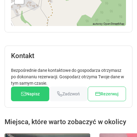
t
t
s
s
f
f
o
o
r
r
c
c
h
h
a
a
n
n
Kontakt
g
g
i
i
Bezpośrednie dane kontaktowe do gospodarza otrzymasz
n
n
po dokonaniu rezerwacji. Gospodarz otrzyma Twoje dane w
g
g
tym samym czasie.
d
d
a
a
Napisz
Zadzwoń
Rezerwuj
t
t
e
e
s
s
.
.
Miejsca, które warto zobaczyć w okolicy