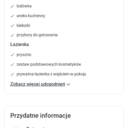
d
d
lodówka
a
a
r
r
aneks kuchenny
a
a
kieliszki
n
n
d
d
przybory do gotowania
s
s
Łazienka
e
e
l
l
prysznic
e
e
c
c
zestaw podstawowych kosmetyków
t
t
prywatna łazienka z wejściem w pokoju
a
a
d
d
Zobacz więcej udogodnień
a
a
t
t
e
e
.
.
P
P
Przydatne informacje
r
r
e
e