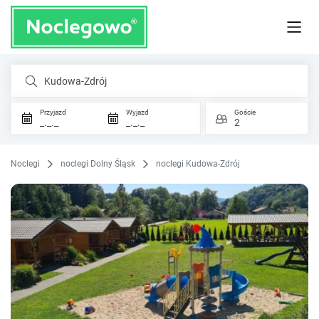
Kudowa-Zdrój
Przyjazd
Wyjazd
Goście
_._._
_._._
2
Noclegi
noclegi Dolny Śląsk
noclegi Kudowa-Zdrój