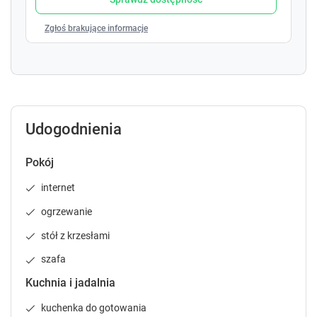
o
o
i
i
Zgłoś brakujące informacje
n
n
t
t
e
e
r
r
a
a
c
c
Udogodnienia
t
t
w
w
i
i
Pokój
t
t
internet
h
h
t
t
ogrzewanie
h
h
e
e
stół z krzesłami
c
c
szafa
a
a
l
l
Kuchnia i jadalnia
e
e
n
n
kuchenka do gotowania