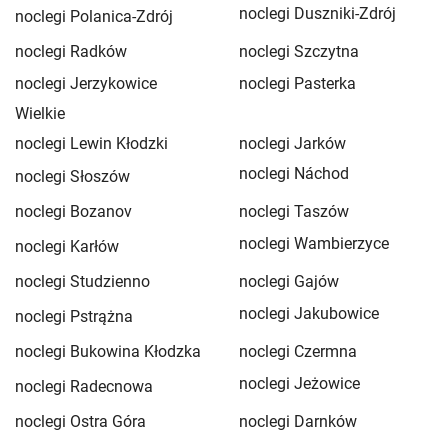
noclegi Duszniki-Zdrój
noclegi Polanica-Zdrój
noclegi Radków
noclegi Szczytna
noclegi Jerzykowice
noclegi Pasterka
Wielkie
noclegi Lewin Kłodzki
noclegi Jarków
noclegi Náchod
noclegi Słoszów
noclegi Bozanov
noclegi Taszów
noclegi Wambierzyce
noclegi Karłów
noclegi Studzienno
noclegi Gajów
noclegi Jakubowice
noclegi Pstrążna
noclegi Bukowina Kłodzka
noclegi Czermna
noclegi Jeżowice
noclegi Radecnowa
noclegi Ostra Góra
noclegi Darnków