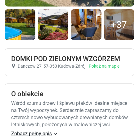
+37
DOMKI POD ZIELONYM WZGÓRZEM
Danczow 27
, 57-350 Kudowa-Zdrój
Pokaż na mapie
O obiekcie
Wśród szumu drzew i śpiewu ptaków idealne miejsce
na Twój wypoczynek. Serdecznie zapraszamy do
czterech nowo wybudowanych drewnianych domków
letniskowych, położonych w malowniczej wsi
Dańczów u stóp Parku Narodowego Gór Stołowych
Zobacz pełny opis
oraz w bliskim sąsiedztwie uzdrowiska Kudowa