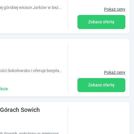
Apartamenty nad stawami w malowniczej górskiej wiosce Jarków w bezpośrednim sąsiedztwie Parku Narodowego Gór Stołowych i uzdrowiska Kudowa-Zdrój.
Pokaż ceny
Zobacz ofertę
Obiekt Krokus położony jest w miejscowości Sokołowsko i oferuje bezpłatne Wi-Fi oraz widok na miasto. Odległość ważnych miejsc od obiektu: Za
Pokaż ceny
Zobacz ofertę
kcie
 Górach Sowich
Obiekt Vista - Domek Wakacyjny w Górach Sowich, położony w miejscowości Sierpnica, oferuje bezpłatne Wi-Fi, klimatyzację, ogród oraz taras. Odl