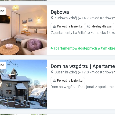
e
e
c
c
Dębowa
a
ine
a
l
l
Kudowa-Zdrój (~14.7 km od Karłów)
•
e
e
Prywatna łazienka
Idealny dla par
n
n
d
d
a
a
r
r
4
apartamentów dostępnych w tym obie
a
a
n
n
d
d
s
Dom na wzgórzu | Apartamen
s
ine
e
e
Duszniki-Zdrój (~17.8 km od Karłów)
•
l
l
Prywatna łazienka
e
e
c
c
t
t
a
a
d
d
a
a
t
t