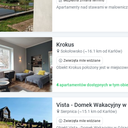
Bezpłatna zmiana terminu
e
e
s
s
.
.
Krokus
Sokołowsko (~16.1 km od Karłów)
Zwierzęta mile widziane
4
apartamentów dostępnych w tym obie
Vista - Domek Wakacyjny w
Sierpnica (~15.1 km od Karłów)
Zwierzęta mile widziane