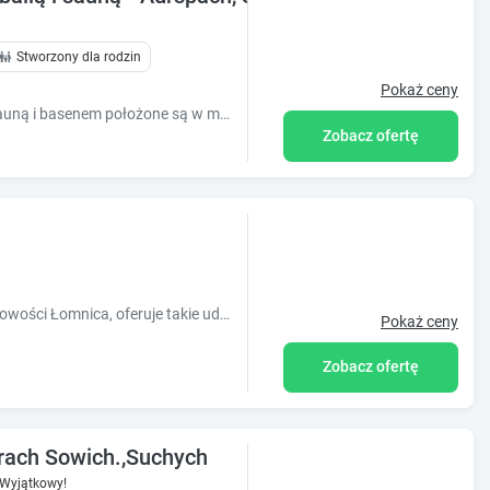
Stworzony dla rodzin
Pokaż ceny
Domki premium z balią na wyłączność sauną i basenem położone są w miejscowości Mieroszów, oferujemy bezpłatne WiFi, klimatyzację i wiele innych.
Zobacz ofertę
Obiekt Domek Ostoja, położony w miejscowości Łomnica, oferuje takie udogodnienia, jak bezpłatne Wi-Fi oraz telewizor z płaskim ekranem. Odległo
Pokaż ceny
Zobacz ofertę
ach Sowich.,Suchych
Wyjątkowy!