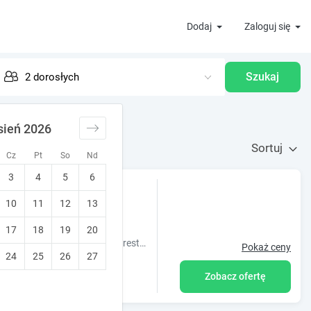
Dodaj
Zaloguj się
Szukaj
sień 2026
Sortuj
Cz
Pt
So
Nd
3
4
5
6
& Pokoje Gościnne
10
11
12
13
u
Stworzony dla rodzin
17
18
19
20
Obiekt Zajazd Karłów Góry Stołowe, Karłów, oferuje pokoje gościnne, restaurację, bezpłatny parking, taras oraz balkon
Pokaż ceny
24
25
26
27
Zobacz ofertę