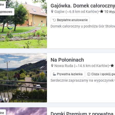
e
e
Gajówka. Domek całoroczny 
ine
.
.
Gajów (~6.8 km od Karłów)
•
10
spresowo
Wyj
P
P
Bezpłatne anulowanie
r
r
e
e
s
s
s
s
t
t
h
h
e
e
q
q
Na Połoninach
u
u
Nowa Ruda (~14.6 km od Karłów)
•
e
e
s
Prywatna łazienka
Cisza i spokój 
s
t
t
i
i
o
o
n
n
m
m
a
a
r
r
Domki Premium z prywatną b
ine