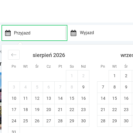
P
P
r
r
egi Broumovsko (Broumovsko)
noclegi Karłów
sierpień 2026
wrze
e
e
s
s
rłów
Pn
Wt
Śr
Cz
Pt
So
Nd
Pn
Wt
Śr
s
s
t
t
1
2
1
2
Zajazd Karłów Restauracja 
h
h
e
e
Karłów
3
4
5
6
7
8
9
7
8
9
d
d
Śniadanie
Bezpłatna zmiana termin
10
11
12
13
14
15
o
16
14
15
16
o
w
w
17
18
19
20
21
22
23
21
22
23
n
n
a
a
24
25
26
27
28
29
30
28
29
30
r
r
r
r
31