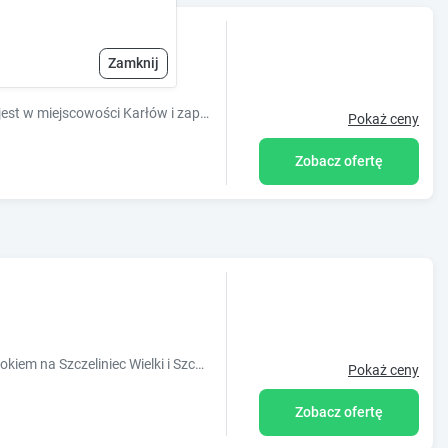
Zamknij
Obiekt Domek Sudecki Karłów położony jest w miejscowości Karłów i zapewnia wspólną kuchnię oraz widok na góry. Na miejscu znajduje się te?
Pokaż ceny
Zobacz ofertę
Oferujemy całoroczny wypoczynek z widokiem na Szczeliniec Wielki i Szczeliniec Mały.
Pokaż ceny
Zobacz ofertę