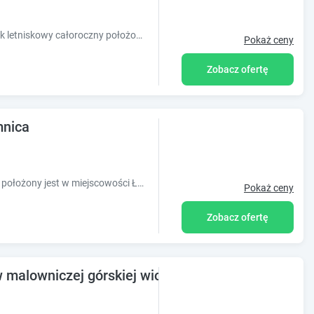
Piękny nowy i w pełni wyposażony domek letniskowy całoroczny położony w Łomnicy.
Pokaż ceny
Zobacz ofertę
mnica
Obiekt Agroturystyka Głuszyca Łomnica położony jest w miejscowości Łomnica i oferuje ogród, wspólny salon oraz widok na góry. Na terenie obie
Pokaż ceny
Zobacz ofertę
 malowniczej górskiej wiosce