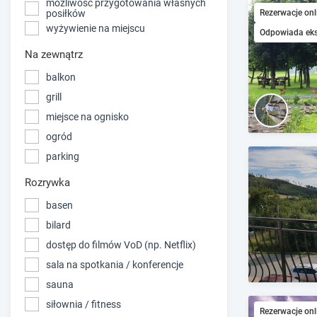
możliwość przygotowania własnych
Rezerwacje onl
posiłków
wyżywienie na miejscu
Odpowiada ek
Na zewnątrz
balkon
grill
miejsce na ognisko
ogród
parking
Rozrywka
basen
bilard
dostęp do filmów VoD (np. Netflix)
sala na spotkania / konferencje
sauna
siłownia / fitness
Rezerwacje onl