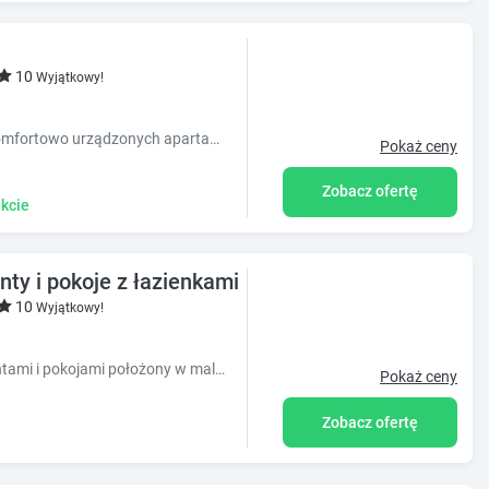
10
Wyjątkowy!
"Apartamenty La Villa" to kompleks 14 komfortowo urządzonych apartamentów od 2 do 7 osobowych.
Pokaż ceny
Zobacz ofertę
kcie
ty i pokoje z łazienkami
10
Wyjątkowy!
Dom na wzgórzu Pensjonat z apartamentami i pokojami położony w malowniczym mieście Duszniki Zdrój.
Pokaż ceny
Zobacz ofertę