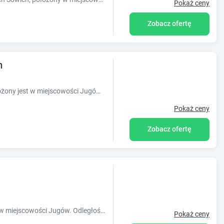
Pokaż ceny
Zobacz ofertę
m
Obiekt Nad Sowiogorskim Potokiem położony jest w miejscowości Jugów w regionie dolnośląskie i oferuje bezpłatne Wi-Fi, sprzęt do grillowania,
Pokaż ceny
Zobacz ofertę
Obiekt Blu Apartments usytuowany jest w miejscowości Jugów. Odległość ważnych miejsc od obiektu: Dworzec kolejowy w Polanicy-Zdroju ? 31 km, K
Pokaż ceny