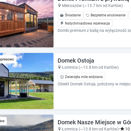
k
k
Mieroszów (~13.7 km od Karłów)
k
k
e
e
Śniadanie
Bezpłatne anulowanie
y
y
Natychmiastowa rezerwacja
t
t
o
o
g
g
e
e
t
t
t
t
Domek Ostoja
spresowo
h
h
Łomnica (~13.8 km od Karłów)
e
e
k
k
Zwierzęta mile widziane
e
e
y
y
b
b
o
o
a
a
r
r
d
d
Domek Nasze Miejsce w Gór
ine
s
s
Łomnica (~13.8 km od Karłów)
•
10