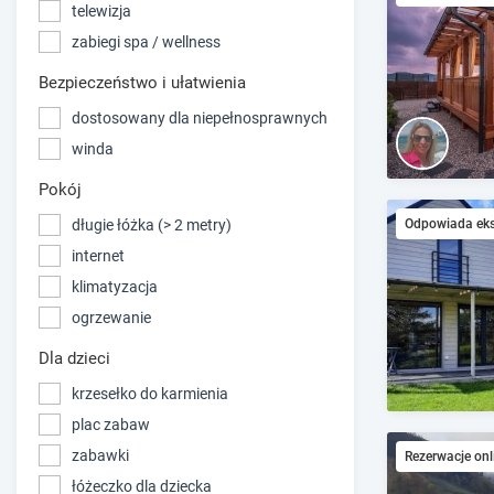
telewizja
zabiegi spa / wellness
Bezpieczeństwo i ułatwienia
dostosowany dla niepełnosprawnych
winda
Pokój
długie łóżka (> 2 metry)
Odpowiada ek
internet
klimatyzacja
ogrzewanie
Dla dzieci
krzesełko do karmienia
plac zabaw
zabawki
Rezerwacje onl
łóżeczko dla dziecka