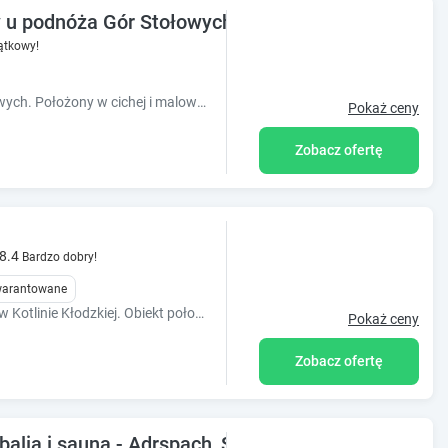
u podnóża Gór Stołowych. Z dala od zgiełku
ątkowy!
Domek całoroczny u podnóża Gór Stołowych. Położony w cichej i malowniczej miejscowości. Idealne miejsce do wypoczynku dla rodzin. Grill, plac zabaw.
Pokaż ceny
Zobacz ofertę
8.4
Bardzo dobry!
gwarantowane
Serdecznie zapraszamy na wypoczynek w Kotlinie Kłodzkiej. Obiekt położony jest między Górami Stołowymi a Górami Sowimi
Pokaż ceny
Zobacz ofertę
alią i sauną - Adrspach, Skalne Miasto, Zamek Ks