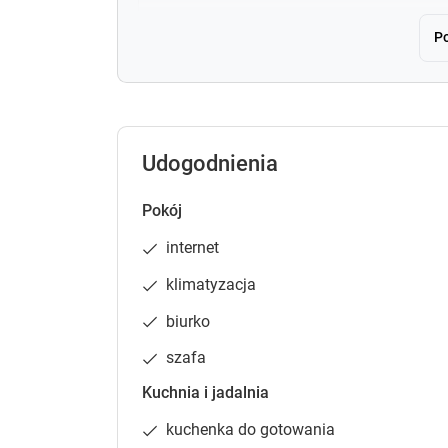
Po
Sypialnia 1
:
Sypialn
Łóżko podwójne
:
1
Sofa r
Zgłoś brakujące informacje
Udogodnienia
Aparta
Pokój
55 m²
internet
telewiz
klimatyzacja
18
biurko
szafa
Sypialnia 1
:
Sypialn
Kuchnia i jadalnia
Łóżko podwójne
:
1
Łóżko p
kuchenka do gotowania