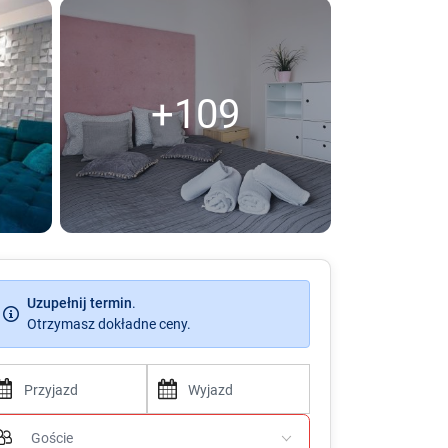
+109
Uzupełnij termin
.
Otrzymasz dokładne ceny.
P
P
r
r