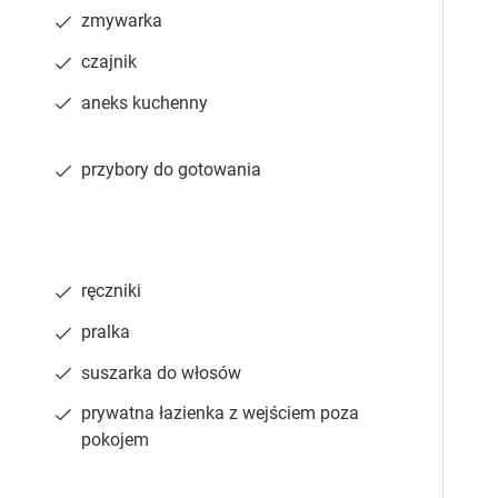
zmywarka
czajnik
ment 6-osobowy
aneks kuchenny
piętro 1
prywatna łazienka
internet
or
lodówka
pokaż więcej
przybory do gotowania
ręczniki
ia 2
:
Salon 1
:
Sprawdź dostępność
podwójne
:
1
Sofa rozkładana podwójna
:
1
pralka
suszarka do włosów
prywatna łazienka z wejściem poza
pokojem