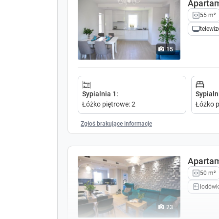
Aparta
55 m²
telewiz
15
Sypialnia 1
:
Sypialn
Łóżko piętrowe
:
2
Łóżko 
Zgłoś brakujące informacje
Aparta
50 m²
lodów
23