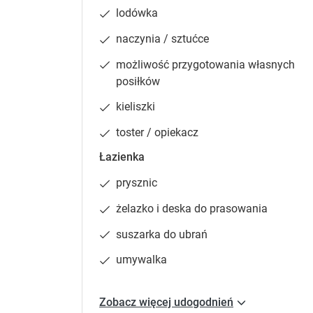
Zgłoś brakujące informacje
lodówka
naczynia / sztućce
Aparta
możliwość przygotowania własnych
55 m²
posiłków
telewiz
kieliszki
18
toster / opiekacz
Łazienka
prysznic
Sypialnia 1
:
Sypialn
Łóżko pojedyncze (niezsuwane)
:
Łóżko 
żelazko i deska do prasowania
2
suszarka do ubrań
Zgłoś brakujące informacje
umywalka
Zobacz więcej udogodnień