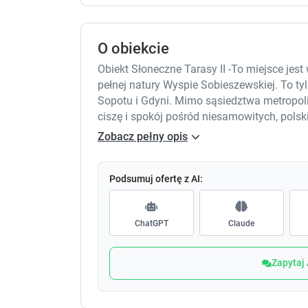
O obiekcie
Obiekt Słoneczne Tarasy II -To miejsce jes
pełnej natury Wyspie Sobieszewskiej. To ty
Sopotu i Gdyni. Mimo sąsiedztwa metropolii
ciszę i spokój pośród niesamowitych, polsk
Na terenie obiektu znajduje się teren ziel
Zobacz pełny opis
bramą automatyczną,
Każdy apartament posiada salon (rozkła
Podsumuj ofertę z AI:
aneksem kuchennym, łazienkę z prysznicem i
balkon lub taras z grillem i meblami ogrod
ChatGPT
Claude
W każdym apartamencie znajduje się telewi
lodówko-zamrażarkę, płytę indukcyjną, kuc
niezbędne akcesoria do gotowania.
Zapytaj
Niecałe 800 metrów drogi przez las od nasz
najdłuższa plaża w Gdańsku. Na 11-kilom