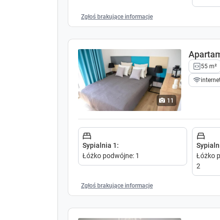
Zgłoś brakujące informacje
Aparta
55 m²
interne
11
Sypialnia 1
:
Sypialn
Łóżko podwójne
:
1
Łóżko p
2
Zgłoś brakujące informacje