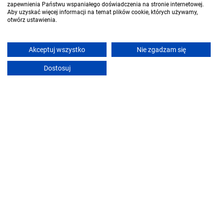
zapewnienia Państwu wspaniałego doświadczenia na stronie internetowej.
Aby uzyskać więcej informacji na temat plików cookie, których używamy,
otwórz ustawienia.
Akceptuj wszystko
Nie zgadzam się
Dostosuj
Wyspa Sobieszewska
Mart
Gdańsk
Gdań
Dla szukających
Dla wynajmujących