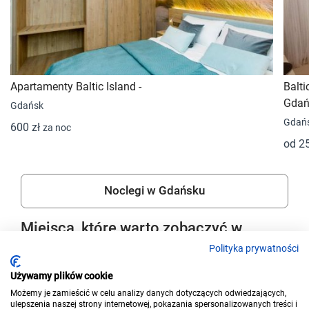
Apartamenty Baltic Island -
Balti
Gdań
Gdańsk
Gdań
600 zł
za noc
od 2
Noclegi w Gdańsku
Miejsca, które warto zobaczyć w
okolicy
Polityka prywatności
Używamy plików cookie
Możemy je zamieścić w celu analizy danych dotyczących odwiedzających,
ulepszenia naszej strony internetowej, pokazania spersonalizowanych treści i