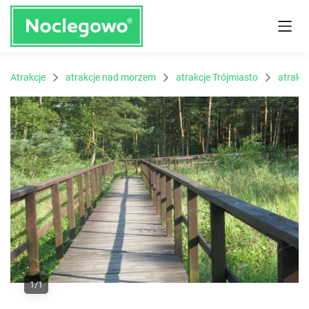
Atrakcje
atrakcje nad morzem
atrakcje Trójmiasto
atrakc
1/1