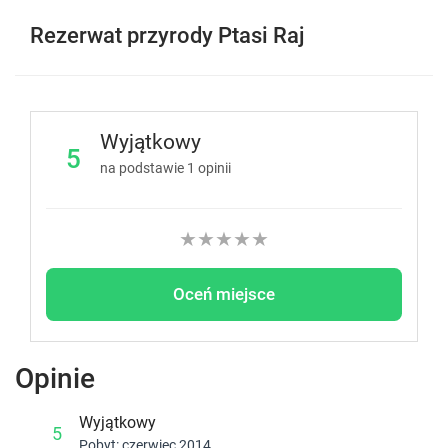
Rezerwat przyrody Ptasi Raj
Wyjątkowy
5
na podstawie
1
opinii
★
★
★
★
★
Oceń miejsce
Opinie
Wyjątkowy
5
Pobyt: czerwiec 2014