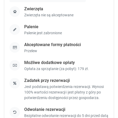
e
e
y
y
Zwierzęta
t
t
Zwierzęta nie są akceptowane
o
o
g
g
Palenie
e
e
Palenie jest zabronione
t
t
t
t
Akceptowane formy płatności
h
h
e
e
Przelew
k
k
e
e
Możliwe dodatkowe opłaty
y
y
Opłata za sprzątanie (za pobyt): 179 zł.
b
b
o
o
Zadatek przy rezerwacji
a
a
Jest podstawą potwierdzenia rezerwacji. Wynosi
r
r
100% wartości rezerwacji i jest płatny z góry po
d
d
potwierdzeniu dostępności przez gospodarza.
s
s
h
h
Odwołanie rezerwacji
o
o
Bezpłatne odwołanie rezerwacji do 5 dni przed datą
r
r