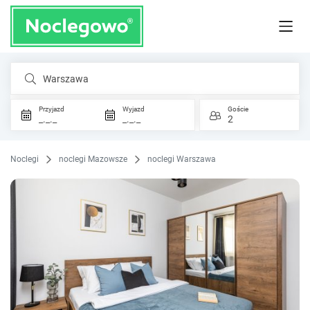
Warszawa
Przyjazd
Wyjazd
Goście
_._._
_._._
2
Noclegi
noclegi Mazowsze
noclegi Warszawa