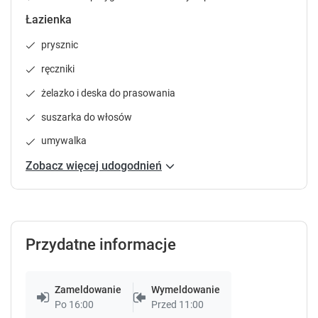
P
P
Łazienka
r
r
e
e
prysznic
s
s
s
s
ręczniki
t
t
żelazko i deska do prasowania
h
h
e
e
suszarka do włosów
q
q
u
u
umywalka
e
e
Zobacz więcej udogodnień
s
s
t
t
i
i
o
o
n
n
Przydatne informacje
m
m
a
a
r
r
Zameldowanie
Wymeldowanie
k
k
Po 16:00
Przed 11:00
k
k