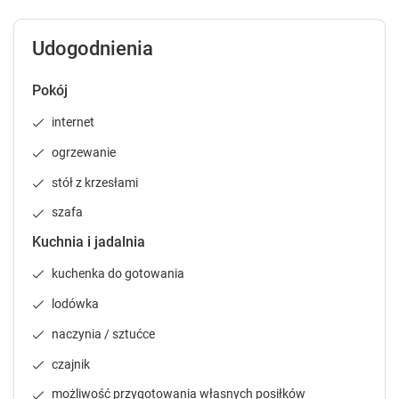
l
l
e
e
Udogodnienia
n
n
d
d
Pokój
a
a
r
r
internet
a
a
n
n
ogrzewanie
d
d
stół z krzesłami
s
s
e
e
szafa
l
l
e
e
Kuchnia i jadalnia
c
c
kuchenka do gotowania
t
t
a
a
lodówka
d
d
a
a
naczynia / sztućce
t
t
czajnik
e
e
.
.
możliwość przygotowania własnych posiłków