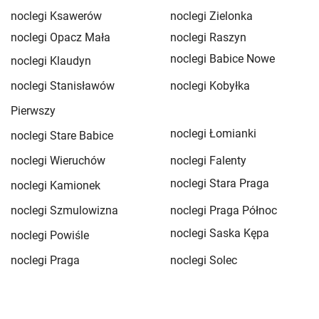
noclegi Ksawerów
noclegi Zielonka
noclegi Opacz Mała
noclegi Raszyn
noclegi Babice Nowe
noclegi Klaudyn
noclegi Stanisławów
noclegi Kobyłka
Pierwszy
noclegi Łomianki
noclegi Stare Babice
noclegi Wieruchów
noclegi Falenty
noclegi Stara Praga
noclegi Kamionek
noclegi Szmulowizna
noclegi Praga Północ
noclegi Saska Kępa
noclegi Powiśle
noclegi Praga
noclegi Solec