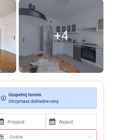
+4
Uzupełnij termin
.
Otrzymasz dokładne ceny.
P
P
r
r