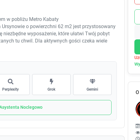
e
e
c
c
a
a
m w pobliżu Metro Kabaty
l
l
Ursynowie o powierzchni 62 m2 jest przystosowany
e
e
ię niezbędne wyposażenie, które ułatwi Twój pobyt
n
n
d
d
zanych tu chwil. Dla aktywnych gości czeka wiele
a
a
najduje się na 3 piętrze, bez windy.
r
r
Uz
a
a
 stolik kawowy, szafka RTV, telewizor.
Wy
n
n
d
d
 nocne i szafa.
s
s
e
e
Perplexity
Grok
Gemini
łami, piekarnik, czajnik, lodówka z zamrażarką,
O
l
l
a.
e
e
c
c
 Asystenta Noclegowo
 pralka, suszarka do włosów, ręczniki.
t
t
a
a
d
d
a pranie.
a
a
t
t