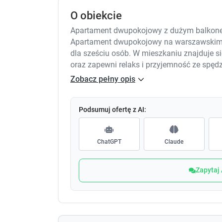
O obiekcie
Apartament dwupokojowy z dużym balkone
Apartament dwupokojowy na warszawskim 
dla sześciu osób. W mieszkaniu znajduje s
oraz zapewni relaks i przyjemność ze spęd
ścieżek rowerowych w okolicy. Apartament z
Zobacz pełny opis
— SALON:
Rozkładana sofa, łóżko małżeńskie, pościel,
— SYPIALNIA:
Podsumuj ofertę z AI:
Podwójne łóżko małżeńskie, pościel, szafki
— ODDZIELNA KUCHNIA:
ChatGPT
Claude
Kuchenka gazowa, stół jadalniany z 4 krzes
szklanki, komplet garnków, sztućce, patelni
— ŁAZIENKA:
Zapytaj
Prysznic i wanną, toaleta, umywalka, lustro,
— INNE:
Żelazko z deską do prasowania, suszarka n
— MULTIMEDIA: