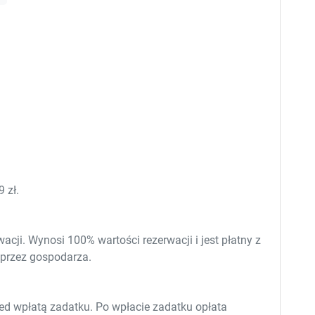
e
e
s
s
.
.
 zł.
cji. Wynosi 100% wartości rezerwacji i jest płatny z
 przez gospodarza.
ed wpłatą zadatku. Po wpłacie zadatku opłata