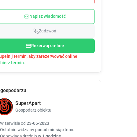
e
e
s
s
Napisz wiadomość
s
s
t
t
h
h
Zadzwoń
e
e
d
d
Rezerwuj on-line
o
o
upełnij termin, aby zarezerwować online.
w
w
bierz termin.
n
n
a
a
r
r
r
r
o
o
 gospodarzu
w
w
k
k
SuperApart
e
e
Gospodarz obiektu
y
y
t
t
W serwisie od
23-05-2023
o
o
Ostatnio widziany
ponad miesiąc temu
i
i
Odpowiada średnio w
1 godzinę