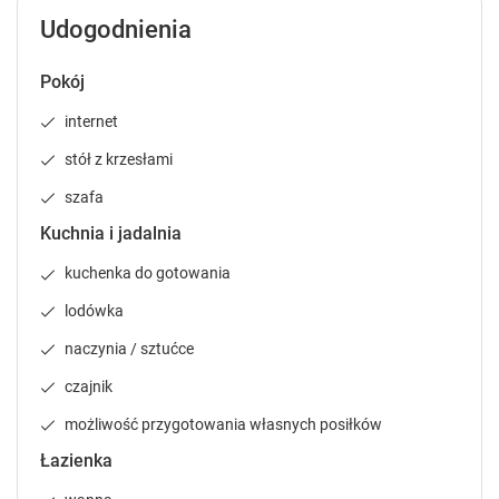
l
l
Udogodnienia
e
e
n
n
Pokój
d
d
a
a
internet
r
r
a
a
stół z krzesłami
n
n
szafa
d
d
s
s
Kuchnia i jadalnia
e
e
kuchenka do gotowania
l
l
e
e
lodówka
c
c
t
t
naczynia / sztućce
a
a
czajnik
d
d
a
a
możliwość przygotowania własnych posiłków
t
t
Łazienka
e
e
.
.