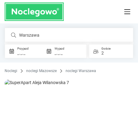
Warszawa
Przyjazd
Wyjazd
Goście
_._._
_._._
2
Noclegi
noclegi Mazowsze
noclegi Warszawa