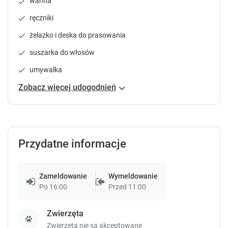
wanna
P
P
r
r
ręczniki
e
e
żelazko i deska do prasowania
s
s
s
s
suszarka do włosów
t
t
h
h
umywalka
e
e
Zobacz więcej udogodnień
q
q
u
u
e
e
s
s
t
t
Przydatne informacje
i
i
o
o
n
n
m
m
Zameldowanie
Wymeldowanie
a
a
Po 16:00
Przed 11:00
r
r
k
k
Zwierzęta
k
k
Zwierzęta nie są akceptowane