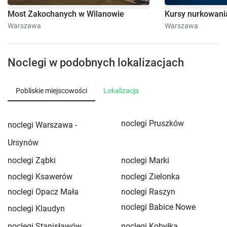
Most Zakochanych w Wilanowie
Kursy nurkowani
Warszawa
Warszawa
Noclegi w podobnych lokalizacjach
Pobliskie miejscowości
Lokalizacja
noclegi Pruszków
noclegi Warszawa -
Ursynów
noclegi Ząbki
noclegi Marki
noclegi Ksawerów
noclegi Zielonka
noclegi Opacz Mała
noclegi Raszyn
noclegi Babice Nowe
noclegi Klaudyn
noclegi Stanisławów
noclegi Kobyłka