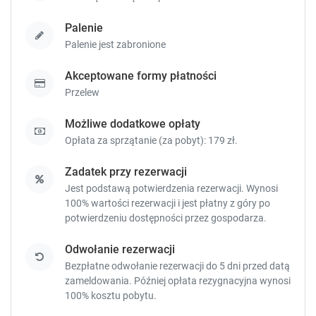
e
e
y
y
Palenie
t
t
Palenie jest zabronione
o
o
g
g
Akceptowane formy płatności
e
e
t
t
Przelew
t
t
h
h
Możliwe dodatkowe opłaty
e
e
Opłata za sprzątanie (za pobyt): 179 zł.
k
k
e
e
Zadatek przy rezerwacji
y
y
Jest podstawą potwierdzenia rezerwacji. Wynosi
b
b
100% wartości rezerwacji i jest płatny z góry po
o
o
potwierdzeniu dostępności przez gospodarza.
a
a
r
r
Odwołanie rezerwacji
d
d
Bezpłatne odwołanie rezerwacji do 5 dni przed datą
s
s
zameldowania. Później opłata rezygnacyjna wynosi
h
h
100% kosztu pobytu.
o
o
r
r