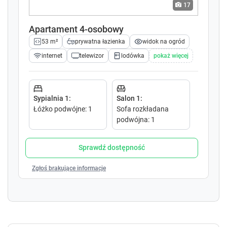
Do zobaczenia w Warszawie!
k
k
17
e
e
y
y
Apartament 4-osobowy
t
t
53 m²
prywatna łazienka
widok na ogród
o
o
i
i
internet
telewizor
lodówka
pokaż więcej
n
n
t
t
e
e
r
r
Sypialnia 1
:
Salon 1
:
a
a
Łóżko podwójne
:
1
Sofa rozkładana
c
c
podwójna
:
1
t
t
w
w
Sprawdź dostępność
i
i
t
t
Zgłoś brakujące informacje
h
h
t
t
h
h
e
e
c
c
a
a