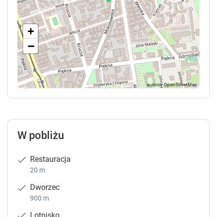
.
.
+
−
W pobliżu
Restauracja
20 m
Dworzec
900 m
Lotnisko