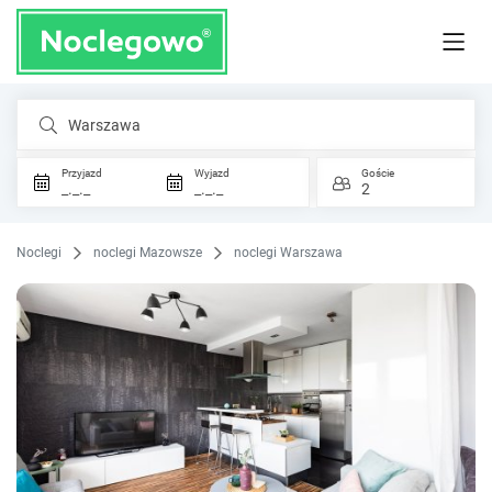
Warszawa
Przyjazd
Wyjazd
Goście
_._._
_._._
2
Noclegi
noclegi Mazowsze
noclegi Warszawa