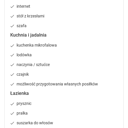
l
l
internet
e
e
stół z krzesłami
n
n
d
d
szafa
a
a
r
r
Kuchnia i jadalnia
a
a
kuchenka mikrofalowa
n
n
d
d
lodówka
s
s
naczynia / sztućce
e
e
l
l
czajnik
e
e
c
c
możliwość przygotowania własnych posiłków
t
t
Łazienka
a
a
d
d
prysznic
a
a
t
t
pralka
e
e
suszarka do włosów
.
.