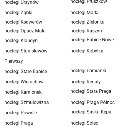
noclegi Pruszków
noclegi Ursynów
noclegi Ząbki
noclegi Marki
noclegi Ksawerów
noclegi Zielonka
noclegi Opacz Mała
noclegi Raszyn
noclegi Babice Nowe
noclegi Klaudyn
noclegi Stanisławów
noclegi Kobyłka
Pierwszy
noclegi Łomianki
noclegi Stare Babice
noclegi Wieruchów
noclegi Reguły
noclegi Stara Praga
noclegi Kamionek
noclegi Szmulowizna
noclegi Praga Północ
noclegi Saska Kępa
noclegi Powiśle
noclegi Praga
noclegi Solec