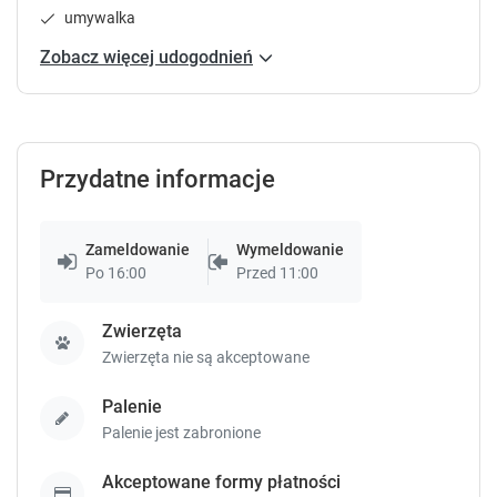
P
P
umywalka
r
r
Zobacz więcej udogodnień
e
e
s
s
s
s
t
t
h
h
e
e
Przydatne informacje
q
q
u
u
e
e
Zameldowanie
Wymeldowanie
s
s
Po 16:00
Przed 11:00
t
t
i
i
Zwierzęta
o
o
Zwierzęta nie są akceptowane
n
n
m
m
Palenie
a
a
r
r
Palenie jest zabronione
k
k
k
k
Akceptowane formy płatności