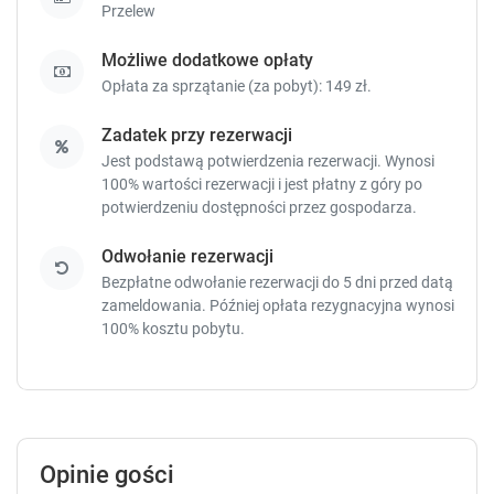
e
e
Przelew
y
y
t
t
Możliwe dodatkowe opłaty
o
o
Opłata za sprzątanie (za pobyt): 149 zł.
g
g
e
e
Zadatek przy rezerwacji
t
t
Jest podstawą potwierdzenia rezerwacji. Wynosi
t
t
100% wartości rezerwacji i jest płatny z góry po
h
h
potwierdzeniu dostępności przez gospodarza.
e
e
k
k
Odwołanie rezerwacji
e
e
y
y
Bezpłatne odwołanie rezerwacji do 5 dni przed datą
b
b
zameldowania. Później opłata rezygnacyjna wynosi
o
o
100% kosztu pobytu.
a
a
r
r
d
d
s
s
h
h
o
o
Opinie gości
r
r