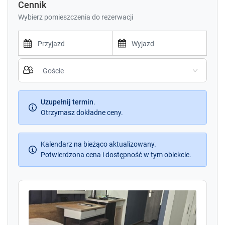
Cennik
Wybierz pomieszczenia do rezerwacji
P
P
r
r
e
e
s
s
s
Uzupełnij termin
.
s
t
Otrzymasz dokładne ceny.
t
h
h
e
e
d
Kalendarz na bieżąco aktualizowany.
d
o
Potwierdzona cena i dostępność w tym obiekcie.
o
w
w
n
n
a
a
r
r
r
r
o
o