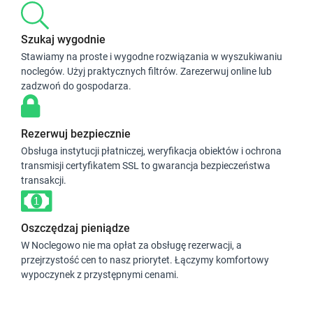
Sprawdź dostępność
Szukaj wygodnie
Zgłoś brakujące informacje
Stawiamy na proste i wygodne rozwiązania w wyszukiwaniu
noclegów. Użyj praktycznych filtrów. Zarezerwuj online lub
zadzwoń do gospodarza.
Rezerwuj bezpiecznie
Obsługa instytucji płatniczej, weryfikacja obiektów i ochrona
transmisji certyfikatem SSL to gwarancja bezpieczeństwa
12
transakcji.
Apartament 4-osobowy
33 m²
piętro 1
prywatna łazienka
Oszczędzaj pieniądze
internet
W Noclegowo nie ma opłat za obsługę rezerwacji, a
przejrzystość cen to nasz priorytet. Łączymy komfortowy
wypoczynek z przystępnymi cenami.
Sprawdź dostępność
Zgłoś brakujące informacje