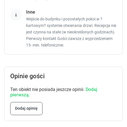
Sprawdź dostępność
Inne
Zgłoś brakujące informacje
Wejście do budynku i pozostałych pokoi w ?
kartowym? systemie otwierania drzwi. Recepcja nie
jest czynna na stałe (w nieokreślonych godzinach).
Pierwszy kontakt Gości zawsze z wyprzedzeniem
15- min. telefonicznie.
13
Apartament 4-osobowy
Opinie gości
33 m²
prywatna łazienka
internet
Ten obiekt nie posiada jeszcze opinii.
Dodaj
telewizor
pierwszą.
Sprawdź dostępność
Dodaj opinię
Zgłoś brakujące informacje