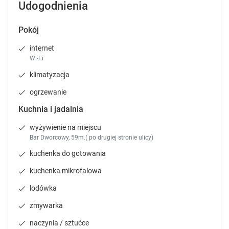
Udogodnienia
k
k
20 m²
piętro 3
prywatna łazienka
e
e
widok na miasto
internet
telewizor
y
y
Pokój
t
t
o
o
internet
Sprawdź dostępność
g
g
Wi-Fi
e
e
klimatyzacja
Zgłoś brakujące informacje
t
t
t
t
ogrzewanie
h
h
Kuchnia i jadalnia
e
e
k
k
wyżywienie na miejscu
e
e
Bar Dworcowy, 59m.( po drugiej stronie ulicy)
y
y
kuchenka do gotowania
b
b
9
o
o
kuchenka mikrofalowa
a
a
Apartament 4-osobowy
r
r
lodówka
d
d
37 m²
prywatna łazienka
internet
zmywarka
s
s
telewizor
h
h
naczynia / sztućce