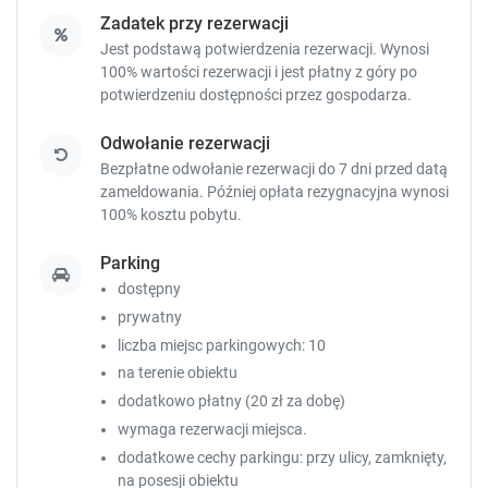
Apartament 2-osobowy
Zadatek przy rezerwacji
20 m²
prywatna łazienka
Jest podstawą potwierdzenia rezerwacji. Wynosi
100% wartości rezerwacji i jest płatny z góry po
potwierdzeniu dostępności przez gospodarza.
Sprawdź dostępność
Odwołanie rezerwacji
Zgłoś brakujące informacje
Bezpłatne odwołanie rezerwacji do 7 dni przed datą
zameldowania. Później opłata rezygnacyjna wynosi
100% kosztu pobytu.
Parking
dostępny
prywatny
7
liczba miejsc parkingowych: 10
na terenie obiektu
Apartament 2-osobowy
dodatkowo płatny (20 zł za dobę)
18 m²
prywatna łazienka
internet
wymaga rezerwacji miejsca.
dodatkowe cechy parkingu: przy ulicy, zamknięty,
na posesji obiektu