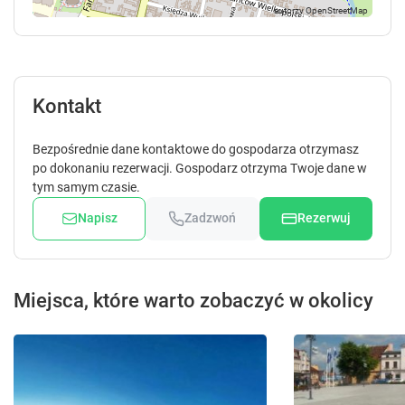
2
Kontakt
Apartament 2-osobowy
16 m²
piętro 1
prywatna łazienka
Bezpośrednie dane kontaktowe do gospodarza otrzymasz
widok na miasto
internet
po dokonaniu rezerwacji. Gospodarz otrzyma Twoje dane w
tym samym czasie.
Sprawdź dostępność
Napisz
Zadzwoń
Rezerwuj
Zgłoś brakujące informacje
Miejsca, które warto zobaczyć w okolicy