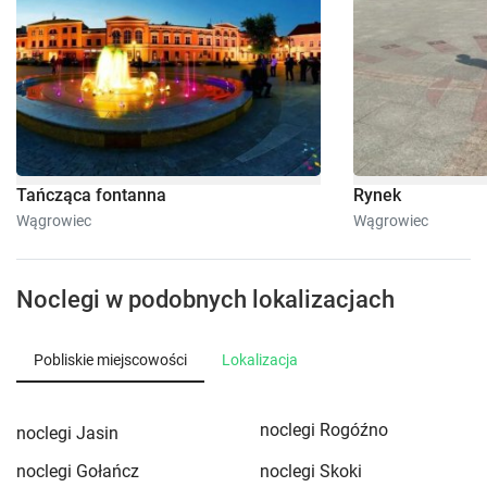
8
Apartament 3-osobowy
22 m²
piętro 1
prywatna łazienka
internet
Sprawdź dostępność
Tańcząca fontanna
Rynek
Wągrowiec
Wągrowiec
Zgłoś brakujące informacje
Noclegi w podobnych lokalizacjach
Pobliskie miejscowości
Lokalizacja
3
noclegi Rogóźno
noclegi Jasin
Pokój 1-osobowy
noclegi Gołańcz
noclegi Skoki