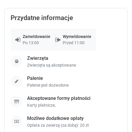
s
s
parking
telewizor
lodówka
pokaż więcej
.
.
Przydatne informacje
Sypialnia 1
:
Salon 1
:
Łóżko pojedyncze
Sofa rozkładana
Zameldowanie
Wymeldowanie
(niezsuwane)
:
2
podwójna
:
1
Po 13:00
Przed 11:00
Zwierzęta
Sprawdź dostępność
Zwierzęta są akceptowane
Zgłoś brakujące informacje
Palenie
Palenie jest dozwolone
Akceptowane formy płatności
Karty płatnicze,
Możliwe dodatkowe opłaty
10
Opłata za zwierzę (za dobę): 20 zł.