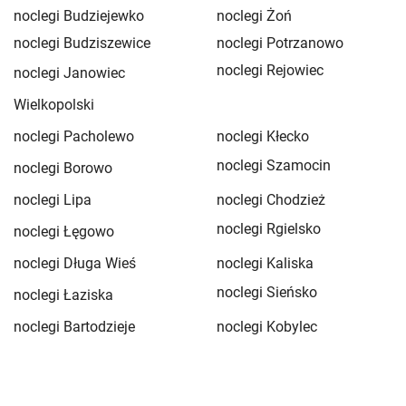
10 m²
piętro 1
prywatna łazienka
noclegi Budziejewko
noclegi Żoń
internet
noclegi Budziszewice
noclegi Potrzanowo
noclegi Rejowiec
noclegi Janowiec
Sprawdź dostępność
Wielkopolski
Zgłoś brakujące informacje
noclegi Pacholewo
noclegi Kłecko
noclegi Szamocin
noclegi Borowo
noclegi Lipa
noclegi Chodzież
noclegi Rgielsko
noclegi Łęgowo
noclegi Długa Wieś
noclegi Kaliska
5
noclegi Sieńsko
noclegi Łaziska
Apartament 2-osobowy
noclegi Bartodzieje
noclegi Kobylec
20 m²
piętro 1
prywatna łazienka
internet