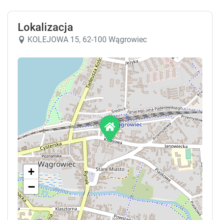
Lokalizacja
KOLEJOWA 15, 62-100 Wągrowiec
6
Apartament 4-osobowy
30 m²
piętro 1
prywatna łazienka
widok na miasto
internet
Sprawdź dostępność
+
Zgłoś brakujące informacje
−