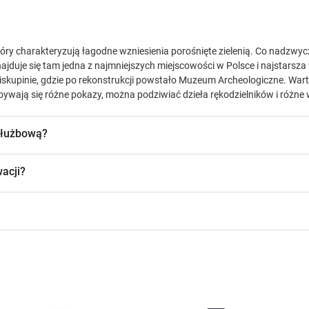
e
e
s
s
.
.
 który charakteryzują łagodne wzniesienia porośnięte zielenią. Co nadzw
 Znajduje się tam jedna z najmniejszych miejscowości w Polsce i najstarsza
skupinie, gdzie po rekonstrukcji powstało Muzeum Archeologiczne. Wart
bywają się różne pokazy, można podziwiać dzieła rękodzielników i różn
służbową?
acji?