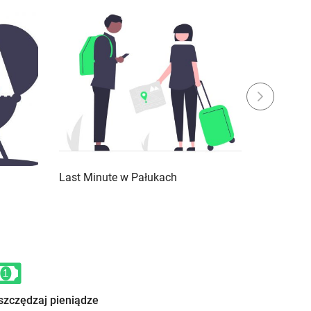
Next
Last Minute w Pałukach
Święta i 
szczędzaj pieniądze