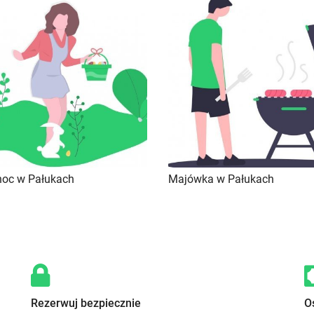
noc w Pałukach
Majówka w Pałukach
Rezerwuj bezpiecznie
O