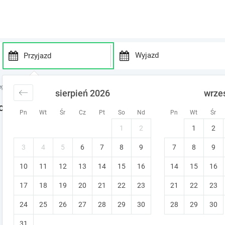
P
P
r
r
egi Paluki
sierpień 2026
wrze
e
e
s
s
clegi
Pn
Wt
Śr
Cz
Pt
So
Nd
Pn
Wt
Śr
s
s
t
t
1
2
1
2
h
h
e
e
3
4
5
6
7
8
9
7
8
9
d
d
10
11
12
13
14
15
o
16
14
15
16
o
w
w
17
18
19
20
21
22
23
21
22
23
n
n
a
a
24
25
26
27
28
29
30
28
29
30
r
r
r
r
31