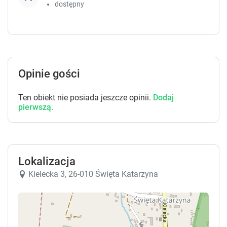
dostępny
c
c
u
u
t
t
s
s
f
f
o
o
r
r
Opinie gości
c
c
h
h
Ten obiekt nie posiada jeszcze opinii.
Dodaj
a
a
pierwszą.
n
n
g
g
i
i
n
n
g
g
Lokalizacja
d
d
Kielecka 3, 26-010 Święta Katarzyna
a
a
t
t
e
e
s
s
.
.