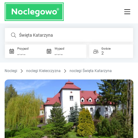
Święta Katarzyna
Przyjazd
Wyjazd
Goście
_._._
_._._
2
Noclegi
noclegi Kielecczyzna
noclegi Święta Katarzyna