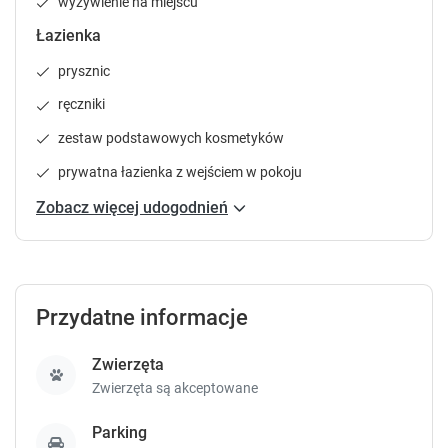
wyżywienie na miejscu
t
t
Łazienka
o
o
g
g
prysznic
e
e
t
t
ręczniki
t
t
zestaw podstawowych kosmetyków
h
h
e
e
prywatna łazienka z wejściem w pokoju
k
k
e
e
Zobacz więcej udogodnień
y
y
b
b
o
o
a
a
r
r
Przydatne informacje
d
d
s
s
Zwierzęta
h
h
Zwierzęta są akceptowane
o
o
r
r
Parking
t
t