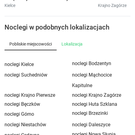
Kielce
Krajno Zagórze
Noclegi w podobnych lokalizacjach
Pobliskie miejscowości
Lokalizacja
noclegi Bodzentyn
noclegi Kielce
noclegi Suchedniów
noclegi Mąchocice
Kapitulne
noclegi Krajno Pierwsze
noclegi Krajno Zagórze
noclegi Bęczków
noclegi Huta Szklana
noclegi Brzezinki
noclegi Górno
noclegi Niestachów
noclegi Daleszyce
noclegi Nowa Słupia