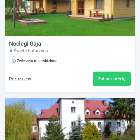
Noclegi Gaja
Święta Katarzyna
Zwierzęta mile widziane
Pokaż ceny
Zobacz ofertę