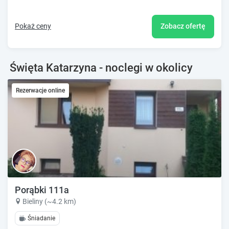
Pokaż ceny
Zobacz ofertę
Święta Katarzyna - noclegi w okolicy
Rezerwacje online
Porąbki 111a
Bieliny (~4.2 km)
Śniadanie