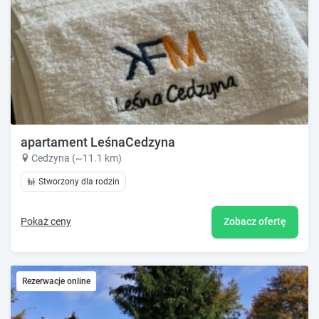
apartament LeśnaCedzyna
Cedzyna (~11.1 km)
Stworzony dla rodzin
Pokaż ceny
Zobacz ofertę
Rezerwacje online