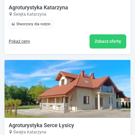
Agroturystyka Katarzyna
Święta Katarzyna
Stworzony dla rodzin
Pokaż ceny
Zobacz ofertę
Agroturystyka Serce Łysicy
Święta Katarzyna