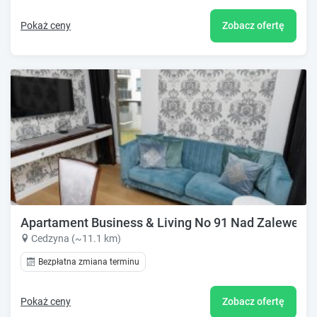
Pokaż ceny
Zobacz ofertę
Apartament Business & Living No 91 Nad Zalewem 
Cedzyna (~11.1 km)
Bezpłatna zmiana terminu
Pokaż ceny
Zobacz ofertę