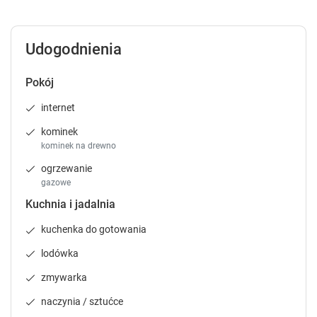
P
P
r
r
e
e
Udogodnienia
s
s
s
s
t
t
Pokój
h
h
internet
e
e
q
q
kominek
u
u
kominek na drewno
e
e
ogrzewanie
s
s
gazowe
t
t
i
i
Kuchnia i jadalnia
o
o
n
n
kuchenka do gotowania
m
m
lodówka
a
a
r
r
zmywarka
k
k
naczynia / sztućce
k
k