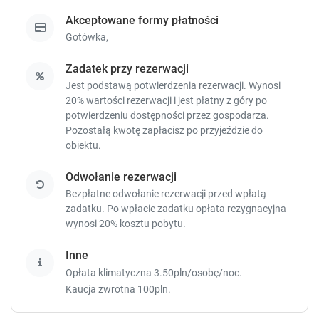
t
t
Akceptowane formy płatności
c
c
Gotówka,
u
u
t
t
Zadatek przy rezerwacji
s
s
f
f
Jest podstawą potwierdzenia rezerwacji. Wynosi
o
o
20% wartości rezerwacji i jest płatny z góry po
r
r
potwierdzeniu dostępności przez gospodarza.
c
c
Pozostałą kwotę zapłacisz
po przyjeździe do
h
h
obiektu.
a
a
n
n
Odwołanie rezerwacji
g
g
Bezpłatne odwołanie rezerwacji przed wpłatą
i
i
zadatku. Po wpłacie zadatku opłata rezygnacyjna
n
n
wynosi 20% kosztu pobytu.
g
g
d
d
Inne
a
a
Opłata klimatyczna 3.50pln/osobę/noc.
t
t
Kaucja zwrotna 100pln.
e
e
s
s