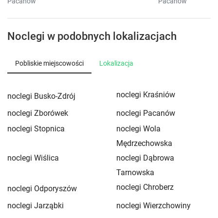
Pacanów
Pacanów
Noclegi w podobnych lokalizacjach
Pobliskie miejscowości
Lokalizacja
noclegi Kraśniów
noclegi Busko-Zdrój
noclegi Zborówek
noclegi Pacanów
noclegi Stopnica
noclegi Wola
Mędrzechowska
noclegi Wiślica
noclegi Dąbrowa
Tarnowska
noclegi Chroberz
noclegi Odporyszów
noclegi Jarząbki
noclegi Wierzchowiny