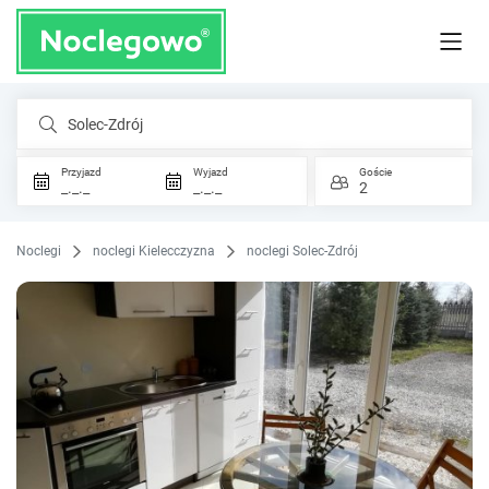
Solec-Zdrój
Przyjazd
Wyjazd
Goście
_._._
_._._
2
Noclegi
noclegi Kielecczyzna
noclegi Solec-Zdrój