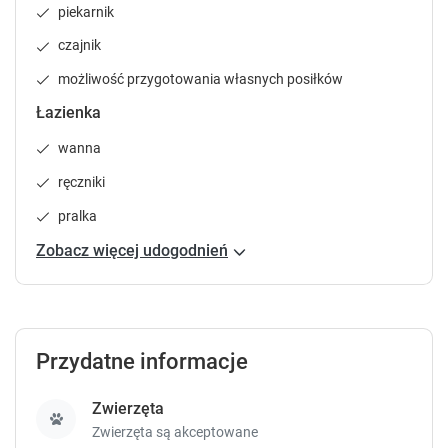
e
e
piekarnik
y
y
t
t
czajnik
o
o
możliwość przygotowania własnych posiłków
g
g
e
e
Łazienka
t
t
t
t
wanna
h
h
ręczniki
e
e
k
k
pralka
e
e
Zobacz więcej udogodnień
y
y
b
b
o
o
a
a
r
r
Przydatne informacje
d
d
s
s
h
h
Zwierzęta
o
o
Zwierzęta są akceptowane
r
r