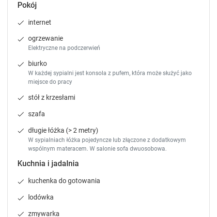
Pokój
t
t
Zgłoś brakujące informacje
c
c
internet
u
u
t
t
ogrzewanie
s
s
Elektryczne na podczerwień
f
f
biurko
o
o
W każdej sypialni jest konsola z pufem, która może służyć jako
r
r
miejsce do pracy
c
c
stół z krzesłami
h
h
a
a
szafa
n
n
g
g
długie łóżka (> 2 metry)
i
i
W sypialniach łóżka pojedyncze lub złączone z dodatkowym
wspólnym materacem. W salonie sofa dwuosobowa.
n
n
g
g
Kuchnia i jadalnia
d
d
a
a
kuchenka do gotowania
t
t
lodówka
e
e
s
s
zmywarka