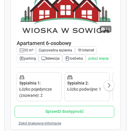
P
P
r
r
e
e
s
s
s
s
16
t
t
h
h
Apartament 6-osobowy
e
e
55 m²
prywatna łazienka
internet
q
q
u
u
parking
telewizja
lodówka
pokaż więcej
e
e
s
s
t
t
i
i
Sypialnia 1
:
Sypialnia 2
:
Salon 1
:
o
o
Łóżko pojedyncze
Łóżko podwójne
:
1
Sofa ro
n
n
(zsuwane)
:
2
podwójn
m
m
a
a
Sprawdź dostępność
r
r
k
k
Zgłoś brakujące informacje
k
k