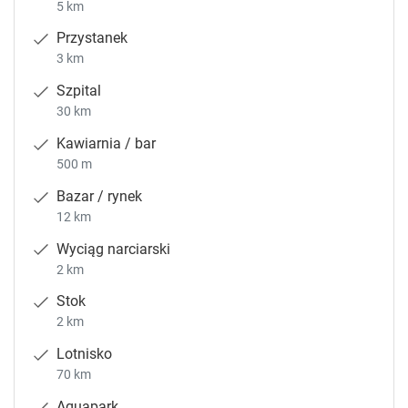
5 km
Przystanek
3 km
Szpital
30 km
Kawiarnia / bar
500 m
Bazar / rynek
12 km
Wyciąg narciarski
2 km
Stok
2 km
Lotnisko
70 km
Aquapark