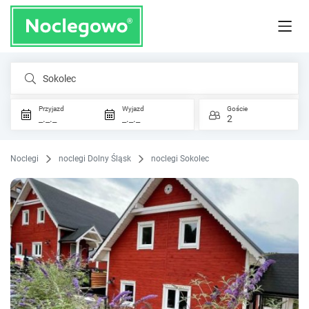
Sokolec
Przyjazd
Wyjazd
Goście
_._._
_._._
2
Noclegi
noclegi Dolny Śląsk
noclegi Sokolec