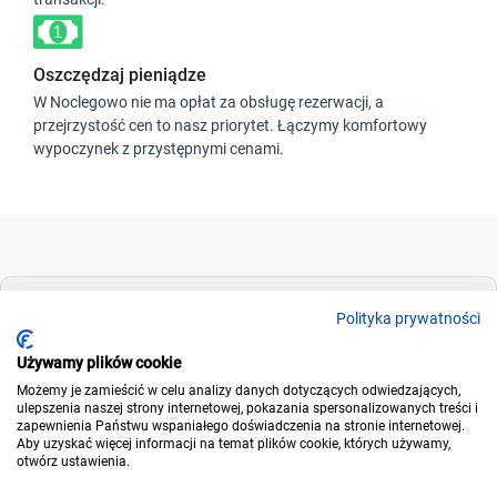
Oszczędzaj pieniądze
W Noclegowo nie ma opłat za obsługę rezerwacji, a
przejrzystość cen to nasz priorytet. Łączymy komfortowy
wypoczynek z przystępnymi cenami.
Dla szukających
Polityka prywatności
Używamy plików cookie
Możemy je zamieścić w celu analizy danych dotyczących odwiedzających,
Dla wynajmujących
ulepszenia naszej strony internetowej, pokazania spersonalizowanych treści i
zapewnienia Państwu wspaniałego doświadczenia na stronie internetowej.
Aby uzyskać więcej informacji na temat plików cookie, których używamy,
otwórz ustawienia.
O noclegowo