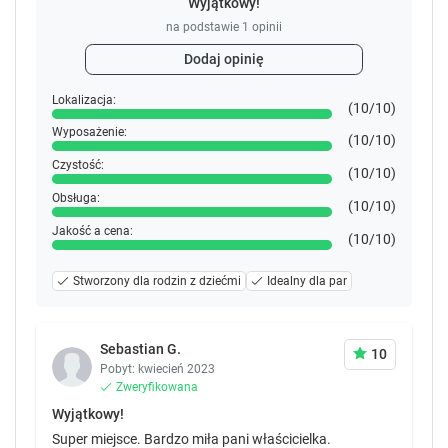
Wyjątkowy!
powinna zostać zwrócona przy wymeldowaniu.
na podstawie
1
opinii
Całość depozytu zostanie zwrócona w gotówce po
sprawdzeniu stanu obiektu.
Dodaj opinię
Zarządzany przez gospodarza prywatnego (osobę
fizyczną)
Lokalizacja:
(10/10)
Wyposażenie:
(10/10)
Czystość:
(10/10)
Obsługa:
(10/10)
Jakość a cena:
(10/10)
Stworzony dla rodzin z dziećmi
Idealny dla par
Sebastian G.
10
Pobyt: kwiecień 2023
Zweryfikowana
Wyjątkowy!
Super miejsce. Bardzo miła pani właścicielka.