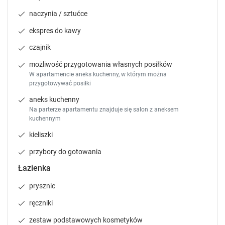
.
.
naczynia / sztućce
ekspres do kawy
czajnik
możliwość przygotowania własnych posiłków
W apartamencie aneks kuchenny, w którym można
przygotowywać posiłki
aneks kuchenny
Na parterze apartamentu znajduje się salon z aneksem
kuchennym
kieliszki
przybory do gotowania
Łazienka
prysznic
ręczniki
zestaw podstawowych kosmetyków