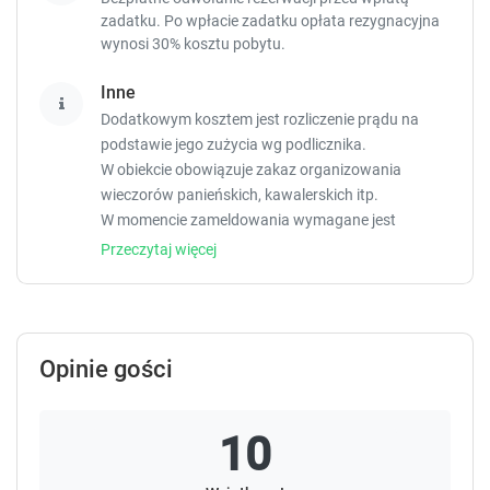
zadatku. Po wpłacie zadatku opłata rezygnacyjna
wynosi 30% kosztu pobytu.
Inne
Dodatkowym kosztem jest rozliczenie prądu na
podstawie jego zużycia wg podlicznika.
W obiekcie obowiązuje zakaz organizowania
wieczorów panieńskich, kawalerskich itp.
W momencie zameldowania wymagane jest
okazanie ważnego dowodu tożsamości ze zdjęciem
Przeczytaj więcej
oraz karty kredytowej.
Życzenia specjalne zostaną zrealizowane w
zależności od dostępności, a ich realizacja może
podlegać dodatkowej opłacie.
Opinie gości
Goście poniżej 18. roku życia mogą zameldować się
wyłącznie z rodzicem lub oficjalnym opiekunem.
Depozyt na poczet zniszczeń w wysokości PLN 400
10
jest wymagany po przyjeździe.
Będzie to płatność gotówkowa. Zapłacona kwota