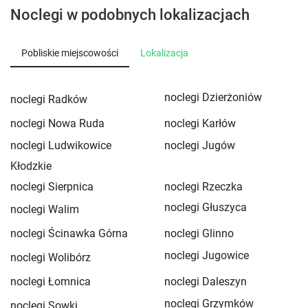
Noclegi w podobnych lokalizacjach
Pobliskie miejscowości
Lokalizacja
noclegi Dzierżoniów
noclegi Radków
noclegi Nowa Ruda
noclegi Karłów
noclegi Ludwikowice
noclegi Jugów
Kłodzkie
noclegi Sierpnica
noclegi Rzeczka
noclegi Głuszyca
noclegi Walim
noclegi Ścinawka Górna
noclegi Glinno
noclegi Jugowice
noclegi Wolibórz
noclegi Łomnica
noclegi Daleszyn
noclegi Grzymków
noclegi Sowki