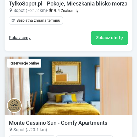
TylkoSopot.pl - Pokoje, Mieszkania blisko morza
Sopot (~21.2 km)
•
9.4
Znakomity!
Bezpłatna zmiana terminu
Pokaż ceny
Zobacz ofertę
Rezerwacje online
Monte Cassino Sun - Comfy Apartments
Sopot (~20.1 km)