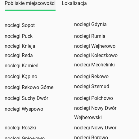
Pobliskie miejscowości
Lokalizacja
noclegi Gdynia
noclegi Sopot
noclegi Puck
noclegi Rumia
noclegi Knieja
noclegi Wejherowo
noclegi Reda
noclegi Koleczkowo
noclegi Mechelinki
noclegi Kamień
noclegi Kąpino
noclegi Rekowo
noclegi Szemud
noclegi Rekowo Górne
noclegi Suchy Dwór
noclegi Połchowo
noclegi Nowy Dwór
noclegi Wyspowo
Wejherowski
noclegi Reszki
noclegi Nowy Dwór
noclegi Borowo
noclegi Gniewowo