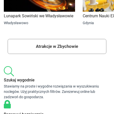
Lunapark Sowiński we Władysławowie
Centrum Nauki
Władysławowo
Gdynia
Atrakcje w Zbychowie
Szukaj wygodnie
Stawiamy na proste i wygodne rozwiązania w wyszukiwaniu
noclegów. Użyj praktycznych filtrów. Zarezerwuj online lub
zadzwoń do gospodarza.