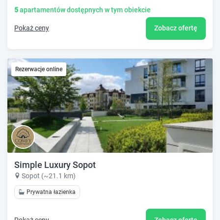
5
apartamentów dostępnych w tym obiekcie
Pokaż ceny
Zobacz ofertę
Rezerwacje online
Simple Luxury Sopot
Sopot (~21.1 km)
Prywatna łazienka
Pokaż ceny
Zobacz ofertę