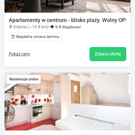
Apartamenty w centrum - blisko plaży. Wolny OPEN
Gdynia (~14.8 km)
•
9.8
Wyjątkowy!
Bezpłatna zmiana terminu
Pokaż ceny
Zobacz ofertę
Rezerwacje online