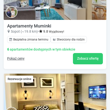
Apartamenty Muminki
Sopot (~19.8 km)
•
9.8
Wyjątkowy!
Bezpłatna zmiana terminu
Stworzony dla rodzin
6
apartamentów dostępnych w tym obiekcie
Pokaż ceny
Zobacz ofertę
Rezerwacje online