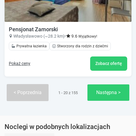
Pensjonat Zamorski
Władysławowo (~28.2 km)
•
9.6
Wyjątkowy!
Prywatna łazienka
Stworzony dla rodzin z dziećmi
Pokaż ceny
Zobacz ofertę
Poprzednia
Następna
1 - 20 z 155
Noclegi w podobnych lokalizacjach