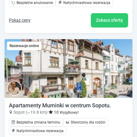
Bezpłatne anulowanie
Natychmiastowa rezerwacja
Pokaż ceny
Zobacz ofertę
Rezerwacje online
Apartamenty Muminki w centrum Sopotu.
Sopot (~19.8 km)
•
10
Wyjątkowy!
Bezpłatna zmiana terminu
Stworzony dla rodzin
Natychmiastowa rezerwacja