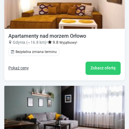
Apartamenty nad morzem Orłowo
Gdynia (~16.8 km)
•
9.8
Wyjątkowy!
Bezpłatna zmiana terminu
Pokaż ceny
Zobacz ofertę