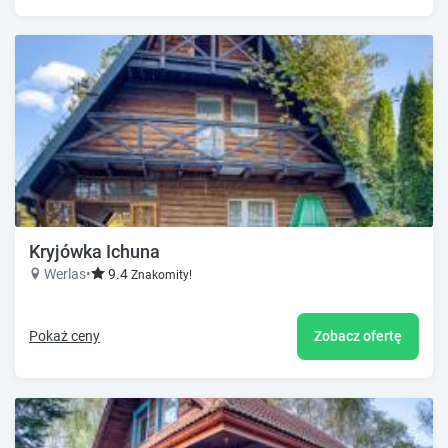
Kryjówka Ichuna
Werlas
•
9.4
Znakomity!
Pokaż ceny
Zobacz ofertę