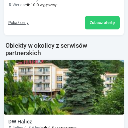
Werlas
•
10.0
Wyjątkowy!
Pokaż ceny
Zobacz ofertę
Obiekty w okolicy z serwisów
partnerskich
DW Halicz
Solina (~5.8 km)
•
8.5