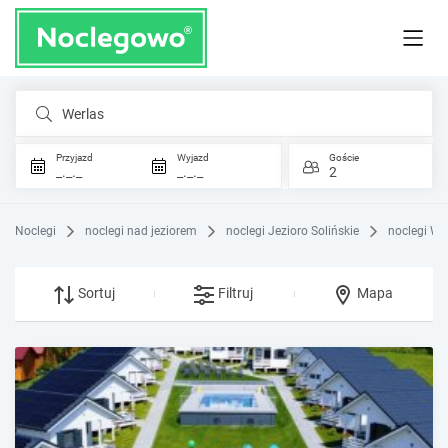
Werlas
Przyjazd
Wyjazd
Goście
_._._
_._._
2
Noclegi
noclegi nad jeziorem
noclegi Jezioro Solińskie
noclegi We
Sortuj
Filtruj
Mapa