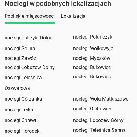
Noclegi w podobnych lokalizacjach
Pobliskie miejscowości
Lokalizacja
noclegi Polańczyk
noclegi Ustrzyki Dolne
noclegi Solina
noclegi Wołkowyja
noclegi Zawóz
noclegi Myczków
noclegi Łobozew Dolny
noclegi Bukowiec
noclegi Bukowiec
noclegi Teleśnica
Oszwarowa
noclegi Górzanka
noclegi Wola Matiaszowa
noclegi Olchowiec
noclegi Terka
noclegi Chrewt
noclegi Łobozew Górny
noclegi Teleśnica Sanna
noclegi Horodek