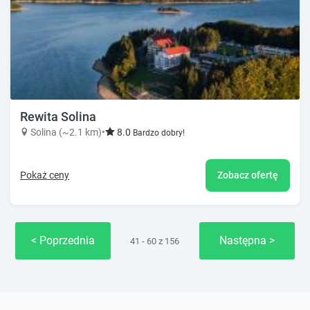
Rewita Solina
Solina (~2.1 km)
•
8.0
Bardzo dobry!
Pokaż ceny
Zobacz ofertę
Poprzednia
Następna
41 - 60 z 156