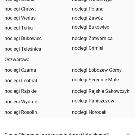
noclegi Chrewt
noclegi Polana
noclegi Werlas
noclegi Zawóz
noclegi Bukowiec
noclegi Terka
noclegi Bukowiec
noclegi Zatwarnica
noclegi Chmiel
noclegi Teleśnica
Oszwarowa
noclegi Czarna
noclegi Łobozew Górny
noclegi Serednie Małe
noclegi Leobrat
noclegi Rajskie
noclegi Rajskie Sakowczyk
noclegi Paniszczów
noclegi Wydrne
noclegi Rosolin
noclegi Horodek
Czy w Olchowcu zarezerwuję domki letniskowe?