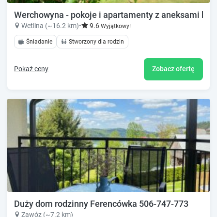
Werchowyna - pokoje i apartamenty z aneksami ku
Wetlina (~16.2 km)
•
9.6
Wyjątkowy!
Śniadanie
Stworzony dla rodzin
Pokaż ceny
Zobacz ofertę
Duży dom rodzinny Ferencówka 506-747-773
Zawóz (~7.2 km)