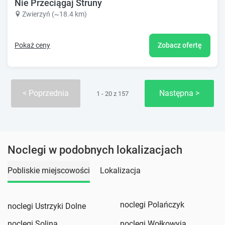
Nie Przeciągaj Struny
Zwierzyń (~18.4 km)
Pokaż ceny
Zobacz ofertę
Poprzednia
Następna
1 - 20 z 157
Noclegi w podobnych lokalizacjach
Pobliskie miejscowości
Lokalizacja
noclegi Polańczyk
noclegi Ustrzyki Dolne
noclegi Solina
noclegi Wołkowyja