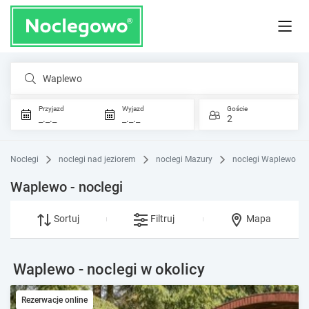
Waplewo
Przyjazd
Wyjazd
Goście
_._._
_._._
2
Noclegi
noclegi nad jeziorem
noclegi Mazury
noclegi Waplewo
Waplewo - noclegi
Sortuj
Filtruj
Mapa
Waplewo - noclegi w okolicy
Rezerwacje online