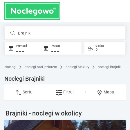
Brajniki
Przyjazd
Wyjazd
Goście
_._._
_._._
2
Noclegi
noclegi nad jeziorem
noclegi Mazury
noclegi Brajniki
Noclegi Brajniki
Sortuj
Filtruj
Mapa
Brajniki - noclegi w okolicy