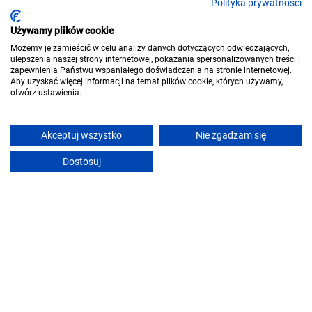
Polityka prywatności
Używamy plików cookie
Domki Sasek Mazury
Możemy je zamieścić w celu analizy danych dotyczących odwiedzających,
Sasek (~9.8 km)
•
9.8
Wyjątkowy!
ulepszenia naszej strony internetowej, pokazania spersonalizowanych treści i
zapewnienia Państwu wspaniałego doświadczenia na stronie internetowej.
Bezpłatne anulowanie
Aby uzyskać więcej informacji na temat plików cookie, których używamy,
otwórz ustawienia.
Pokaż ceny
Zobacz ofertę
Akceptuj wszystko
Nie zgadzam się
Dostosuj
Zagroda Warmińska Pszczoła