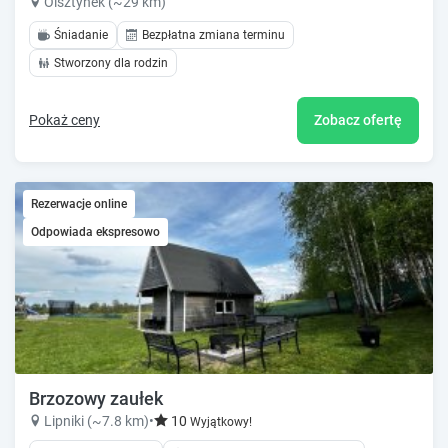
Olsztynek (~29 km)
Śniadanie
Bezpłatna zmiana terminu
Stworzony dla rodzin
Pokaż ceny
Zobacz ofertę
Rezerwacje online
Odpowiada ekspresowo
Brzozowy zaułek
Lipniki (~7.8 km)
•
10
Wyjątkowy!